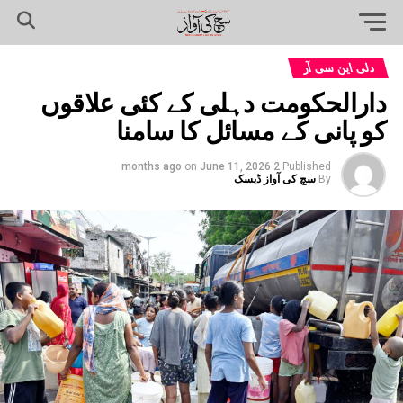
دلی این سی آر
دارالحکومت دہلی کے کئی علاقوں
کو پانی کے مسائل کا سامنا
on
June 11, 2026
2 months ago
Published
By
سچ کی آواز ڈیسک