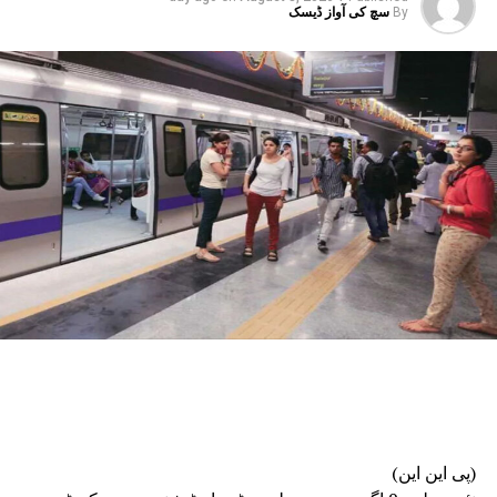
فارنسک کاموں کے لیے 90 ایم ایس سی اہل انٹرمز کو 30
By
سچ کی آواز ڈیسک
ہزار روپے ماہانہ اسٹائپنڈ پر مقرر کرنے کی پہل
کی گئی ہے۔انہوں نے بتایا کہ ایف ایس ایل کو جدید
ترین بنانے کے لیے ضروری مشینری، سائنسی آلات،
سائبر ورک اسٹیشن اور استعمال کی اشیاء کی
خریداری کی گئی ہے۔
دہلی پولیس کی چھ رینجز اور 15 اضلاع میں نئے فوجداری
قوانین کے مطابق جائے وقوعہ پر فوری سائنسی
امداد دستیاب کرانے کے لیے فارنسک ماہرین
تعینات کیے گئے ہیں۔ مختلف رینجز میں فارنسک
ٹیموں کے استعمال کے لیے چھ موبائل فارنسک وین
بھی خریدی اور فعال کی جا رہی ہیں۔مسٹر سود نے
کہا کہ زیرِ التوا مقدمات کو کم کرنے کے لیے ایف
ایس ایل نے بہتر انسانی وسائل کے انتظام، توسیع
شدہ اور لچکدار کام کے اوقات، ہفتہ وار چھٹیوں
میں کام، عملے کے لیے نقل و حمل، سکیورٹی و کھانے
کا انتظام، اسٹاف روٹیشن اور مختلف ڈویژنوں کے
درمیان بہتر تعامل جیسے اقدامات اٹھائے ہیں۔
(پی این این)
انہوں نے کہا کہ سائنسی تحقیقات موثر فوجداری