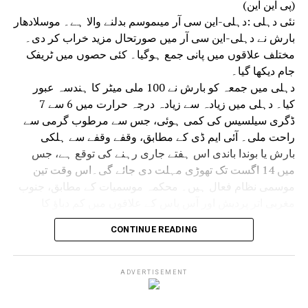
(پی این این)
تقریبات کو ہموار اور واقعات سے پاک کرنے کو یقینی بنانے پر
نئی دہلی :دہلی-این سی آر میںموسم بدلنے والا ہے۔ موسلادھار
زور دیا گیا۔
بارش نے دہلی-این سی آر میں صورتحال مزید خراب کر دی۔
مختلف علاقوں میں پانی جمع ہوگیا۔ کئی حصوں میں ٹریفک
جام دیکھا گیا۔
دہلی میں جمعہ کو بارش نے 100 ملی میٹر کا ہندسہ عبور
کیا۔ دہلی میں زیادہ سے زیادہ درجہ حرارت میں 6 سے 7
ڈگری سیلسیس کی کمی ہوئی، جس سے مرطوب گرمی سے
راحت ملی۔ آئی ایم ڈی کے مطابق، وقفے وقفے سے ہلکی
بارش یا بوندا باندی اس ہفتے جاری رہنے کی توقع ہے، جس
میں 14 اگست تک تھوڑی مہلت دی جائے گی۔اس وقت تین
موسمی نظام فعال ہیں۔ محکمہ موسمیات کے مطابق، جنوب
مغربی اتر پردیش اور آس پاس کے علاقوں میں کم دباؤ کا
علاقہ کمزور ہوگیا ہے، لیکن اس سے منسلک سائیکلونک
CONTINUE READING
سرکولیشن اب شمال مشرقی راجستھان اور آس پاس کے
علاقوں میں سرگرم ہے۔ مانسون کی گرت دہلی، سدھی اور
دیگھا سے بھی گزر رہی ہے، جو مشرقی وسطی خلیج بنگال تک
ADVERTISEMENT
پھیلی ہوئی ہے۔ ایک ویسٹرن ڈسٹربنس گرت کی شکل میں
رہتا ہے۔ان موسمی نظاموں کے اثر کی وجہ سے ابر آلود