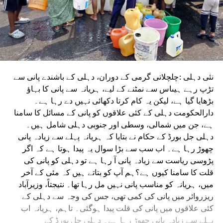
نئی دہلی :چلچلاتی گرمی کے دوران، دہلی کے باشندے پانی سے
تڑپ رہے ہیںاس سے نمٹنے کے لیے، ہریانہ سے پانی کا بہاؤ
بڑھایا گیا ہے، لیکن یہ کام کرتا دکھائی نہیں دے رہا ہے۔
دارالحکومت دہلی کے کئی علاقوں کو پانی کے مسائل کا سامنا
ہے، جن میں شمالی، وسطی اور جنوبی دہلی شامل ہیں۔
دہلی جل بورڈ کے حکام نے بتایا کہ ہریانہ پہلے سے زیادہ پانی
چھوڑ رہا ہے۔ اب سب سے بڑا سوال یہ پیدا ہوتا ہے کہ اگر
پڑوسی ریاست سے زیادہ پانی آ رہا ہے تو دہلی کو پانی کی
قلت کا سامنا کیوں ہے؟ہم آپ کو بتاتے ہیں کہ مئی کے آخر
میں، ہریانہ کو مناسب پانی نہیں مل رہا تھا۔ نتیجتاً، وزیرآباد
ریزروائر میں پانی کی کمی تھی، جس کی وجہ سے دہلی کے
کئی علاقوں میں پانی کی قلت پیدا ہوگئی۔ تاہم، ہریانہ اب
پہلے سے زیادہ پانی چھوڑ رہا ہے۔ دہلی جل بورڈ کے