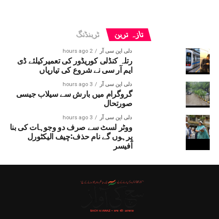
تازہ ترین
ٹرینڈنگ
دلی این سی آر
2 hours ago
رتلہ کنڈلی کوریڈور کی تعمیرکیلئے ڈی
ایم آر سی نے شروع کی تیاریاں
دلی این سی آر
3 hours ago
گروگرام میں بارش سے سیلاب جیسی
صورتحال
دلی این سی آر
3 hours ago
ووٹر لسٹ سے صرف دو وجوہات کی بنا
پرہوں گے نام حذف:چیف الیکٹورل
آفیسر