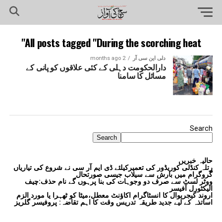
All posts tagged "During the scorching heat"
دلی این سی آر
2 months ago
دارالحکومت دہلی کے کئی علاقوں کو پانی کے
مسائل کا سامنا
Search
Search
حالیہ خبریں
رتلہ کنڈلی کوریڈور کی تعمیرکیلئے ڈی ایم آر سی نے شروع کی تیاریاں
گروگرام میں بارش سے سیلاب جیسی صورتحال
ووٹر لسٹ سے صرف دو وجوہات کی بنا پرہوں گے نام حذف:چیف
الیکٹورل آفیسر
اروند کیجریوال کا انسٹاگرام اکاؤنٹ معطل،میٹا کو ٹھہرا یا مورد الزم
اساتذہ کے لیے جدید طریقہ تدریس وقت کا اہم تقاضہ: پروفیسر گلریز