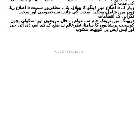
کی مدت کار
بہار کے 5 اضلاع میں ڈینگو کا پھیلاؤ، پٹنہ، مظفرپور سمیت 5 اضلاع ریڈ
زون میں شامل،محکمہ صحت کی جانب سےخصوصی اور سخت
نگرانی کے انتظامات
دربھنگہ میں ٹریفک جام سے عوام بے حال،مریضوں اور اسکولی بچوں
کوسخت پریشانیوں کا سامنا، نظرعالم نے ضلع کے ڈی ایم، ڈی آئی جی
اور ایس ایس پی کوبھیجا مکتوب
ADVERTISEMENT