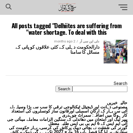
All posts tagged "Delhiites are suffering from
water shortage. To deal with this"
دلی این سی آر
2 months ago
دارالحکومت دہلی کے کئی علاقوں کو پانی کے
مسائل کا سامنا
Search
Search
حالیہ خبریں
مصنوعی ذہانت اور ڈیجیٹل ٹیکنالوجی ترقی کا سب سے بڑا وسیلہ،اے
آئی سے بہار کے ارکانِ اسمبلی اورقانون ساز کونسلروں کی استعداد
کار ہوگا میں اضافہ: سمراٹ چوہدری
پیپر لیک اور امتحان میں دھاندلی کے سنگین الزامات معاملے میںآئی جی
آئی ایم ایس کے 6 ایم بی بی ایس طلبہ معطل
گورنر کی شفقت نے بچائی دیپک پرکاش کی کرسی، بہار حکومت کی
سفارش پر لیا گیا فیصلہ،اب 16 مارچ 2027 تک رہے گی دیپک پرکاش