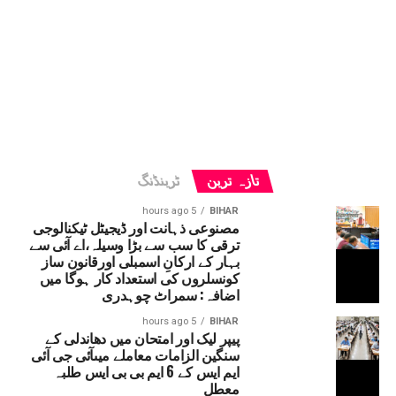
تازہ ترین
ٹرینڈنگ
5 hours ago
BIHAR
مصنوعی ذہانت اور ڈیجیٹل ٹیکنالوجی
ترقی کا سب سے بڑا وسیلہ،اے آئی سے
بہار کے ارکانِ اسمبلی اورقانون ساز
کونسلروں کی استعداد کار ہوگا میں
اضافہ: سمراٹ چوہدری
5 hours ago
BIHAR
پیپر لیک اور امتحان میں دھاندلی کے
سنگین الزامات معاملے میںآئی جی آئی
ایم ایس کے 6 ایم بی بی ایس طلبہ
معطل