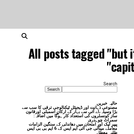
All posts tagged "but 
capi
Search
Search
حالیہ خبریں
مصنوعی ذہانت اور ڈیجیٹل ٹیکنالوجی ترقی کا سب سے
بڑا وسیلہ،اے آئی سے بہار کے ارکانِ اسمبلی اورقانون
ساز کونسلروں کی استعداد کار ہوگا میں اضافہ:
سمراٹ چوہدری
پیپر لیک اور امتحان میں دھاندلی کے سنگین الزامات
معاملے میںآئی جی آئی ایم ایس کے 6 ایم بی بی ایس
طلبہ معطل