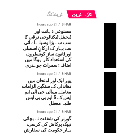
تازہ ترین
ٹرینڈنگ
21 hours ago
BIHAR
مصنوعی ذہانت اور
ڈیجیٹل ٹیکنالوجی ترقی کا
سب سے بڑا وسیلہ،اے آئی
سے بہار کے ارکانِ اسمبلی
اورقانون ساز کونسلروں
کی استعداد کار ہوگا میں
اضافہ: سمراٹ چوہدری
21 hours ago
BIHAR
پیپر لیک اور امتحان میں
دھاندلی کے سنگین الزامات
معاملے میںآئی جی آئی ایم
ایس کے 6 ایم بی بی ایس
طلبہ معطل
21 hours ago
BIHAR
گورنر کی شفقت نے بچائی
دیپک پرکاش کی کرسی،
بہار حکومت کی سفارش