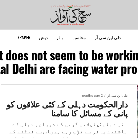
دلی این سی آر
محاسبہ
بہار
دیش
EPAPER
it does not seem to be workin
tal Delhi are facing water pro
دلی این سی آر
2 months ago
دارالحکومت دہلی کے کئی علاقوں کو
پانی کے مسائل کا سامنا
نئی دہلی :چلچلاتی گرمی کے دوران، دہلی کے
باشندے پانی سے تڑپ رہے ہیںاس سے نمٹنے کے