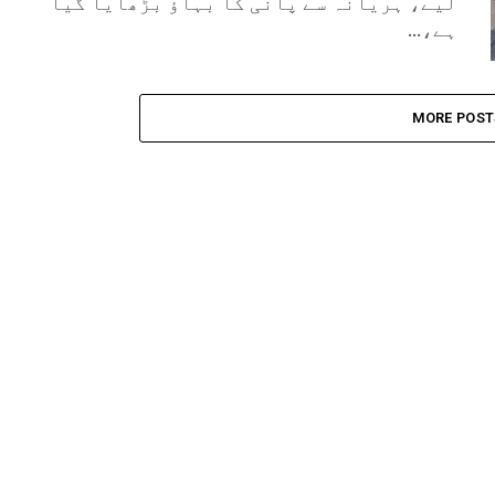
لیے، ہریانہ سے پانی کا بہاؤ بڑھایا گیا
ہے،...
MORE POST