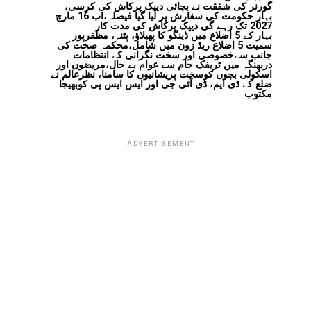
گورنر کی شفقت نے بچائی دیپک پرکاش کی کرسی،
بہار حکومت کی سفارش پر لیا گیا فیصلہ،اب 16 مارچ
2027 تک رہے گی دیپک پرکاش کی مدت کار
بہار کے 5 اضلاع میں ڈینگو کا پھیلاؤ، پٹنہ، مظفرپور
سمیت 5 اضلاع ریڈ زون میں شامل،محکمہ صحت کی
جانب سےخصوصی اور سخت نگرانی کے انتظامات
دربھنگہ میں ٹریفک جام سے عوام بے حال،مریضوں اور
اسکولی بچوں کوسخت پریشانیوں کا سامنا، نظرعالم نے
ضلع کے ڈی ایم، ڈی آئی جی اور ایس ایس پی کوبھیجا
مکتوب
ADVERTISEMENT