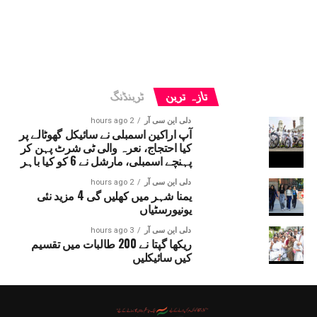
تازہ ترین
ٹرینڈنگ
دلی این سی آر
2 hours ago
آپ اراکین اسمبلی نے سائیکل گھوٹالے پر
کیا احتجاج، نعرہ والی ٹی شرٹ پہن کر
پہنچے اسمبلی، مارشل نے 6 کو کیا باہر
دلی این سی آر
2 hours ago
یمنا شہر میں کھلیں گی 4 مزید نئی
یونیورسٹیاں
دلی این سی آر
3 hours ago
ریکھا گپتا نے 200 طالبات میں تقسیم
کیں سائیکلیں