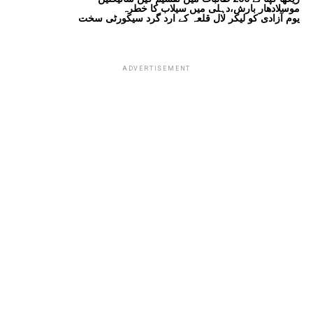
موسلادھار بارش،دہلی میں سیلاب کا خطرہ
یوم آزادی کو لیکر لال قلعہ کے ارد گرد سیکورٹی سخت
ADVERTISEMENT