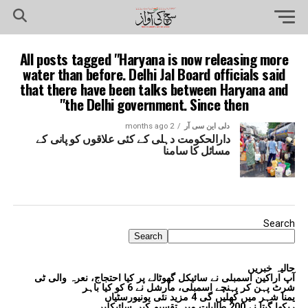
All posts tagged "Haryana is now releasing more
water than before. Delhi Jal Board officials said
that there have been talks between Haryana and
the Delhi government. Since then"
دلی این سی آر
2 months ago
دارالحکومت دہلی کے کئی علاقوں کو پانی کے
مسائل کا سامنا
Search
Search
حالیہ خبریں
آپ اراکین اسمبلی نے سائیکل گھوٹالے پر کیا احتجاج، نعرہ والی ٹی
شرٹ پہن کر پہنچے اسمبلی، مارشل نے 6 کو کیا باہر
یمنا شہر میں کھلیں گی 4 مزید نئی یونیورسٹیاں
ریکھا گپتا نے 200 طالبات میں تقسیم کیں سائیکلیں