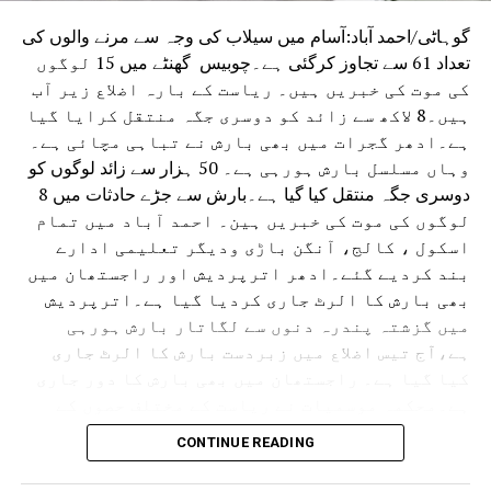
گوہاٹی/احمد آباد:آسام میں سیلاب کی وجہ سے مرنے والوں کی
تعداد 61 سے تجاوز کرگئی ہے۔چوبیس گھنٹے میں 15 لوگوں
کی موت کی خبریں ہیں۔ ریاست کے بارہ اضلاع زیر آب
ہیں۔8 لاکھ سے زائد کو دوسری جگہ منتقل کرایا گیا
ہے۔ادھر گجرات میں بھی بارش نے تباہی مچائی ہے۔
وہاں مسلسل بارش ہورہی ہے۔ 50 ہزار سے زائد لوگوں کو
دوسری جگہ منتقل کیا گیا ہے۔بارش سے جڑے حادثات میں 8
لوگوں کی موت کی خبریں ہین۔ احمد آباد میں تمام
اسکول ، کالج، آنگن باڑی ودیگر تعلیمی ادارے
بند کردیے گئے۔ادھر اترپردیش اور راجستھان میں
بھی بارش کا الرٹ جاری کردیا گیا ہے۔اترپردیش
میں گزشتہ پندرہ دنوں سے لگاتار بارش ہورہی
ہے،آج تیس اضلاع میں زبردست بارش کا الرٹ جاری
کیا گیا ہے۔ راجستھان میں بھی بارش کا دور جاری
ہے۔محکمہ موسمیات نے ریاست کے مختلف حصوں کے
لئے الرٹ جاری کردیا ہے۔ حالانکہ جموں وکشمیر
CONTINUE READING
میں لینڈ سلائڈنگ کی وجہ سے آمدورفت ٹھپ تھی لیکن
اب چھ دنوں کے بعد آمدورفت جاری ہوئی ہے۔