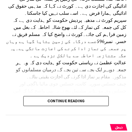
ادائیگی کی اجازت دی ہے۔ کورٹ نے کہا کہ مذہبی حقوق کی
ادائیگی ہمارا فرض ہے۔ اسے سلب نہیں کیا جاسکتا۔
سپریم کورٹ نے مدھیہ پردیش حکومت کو ہدایت دی ہے کہ
کل کی جمعہ کی نماز کے لئے بھوج شالہ احاطہ کے بغل میں
زمین فراہم کی جائے۔کورٹ نے واضح کیا کہ مسلم فریق نے
خسرہ نمبر596جسے درگاہ کی زمین بتایا گیا ہے وہاں
پر جمعہ کی نماز ادا کرنے کی اجازت مانگی ہے۔یہ
جگہ متنازعہ احاطہ سے بالکل نزدیک ہے ۔
عدالتِ عظمیٰ نے ریاستی حکومت کو ہدایت دی کہ وہ ہر
جمعہ دوپہر ایک بجے سے تین بجے کے درمیان مسلمانوں کو
مذکورہ مقام پر نماز ادا کرنے کی اجازت یقینی بنائے۔
چیف جسٹس سوریہ کانت، جسٹس جوی مالیا باگچی اور
جسٹس وی موہنا پر مشتمل بنچ نے یہ بھی واضح کیا کہ اس
حکم سے ریاستی حکومت اور مسلم فریق باہمی رضامندی سے
CONTINUE READING
جمعہ کی نماز کے لیے کسی متبادل مقام پر غور کرنے سے
محروم نہیں ہوں گے۔ 14 جولائی کو سپریم کورٹ نے عبوری
حکم دیتے ہوئے کہا تھا کہ مقدمے کے حتمی فیصلے تک ہر جمعہ
دوپہر ایک بجے سے تین بجے کے درمیان نماز کے لیے متنازع مقام
دیش