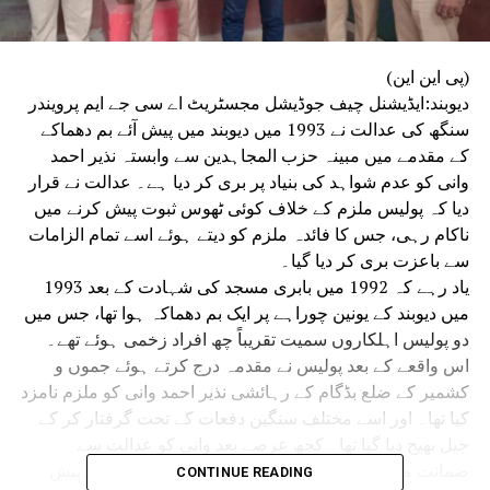
(پی این این)
دیوبند:ایڈیشنل چیف جوڈیشل مجسٹریٹ اے سی جے ایم پرویندر
سنگھ کی عدالت نے 1993 میں دیوبند میں پیش آئے بم دھماکے
کے مقدمے میں مبینہ حزب المجاہدین سے وابستہ نذیر احمد
وانی کو عدم شواہد کی بنیاد پر بری کر دیا ہے۔ عدالت نے قرار
دیا کہ پولیس ملزم کے خلاف کوئی ٹھوس ثبوت پیش کرنے میں
ناکام رہی، جس کا فائدہ ملزم کو دیتے ہوئے اسے تمام الزامات
سے باعزت بری کر دیا گیا۔
یاد رہے کہ 1992 میں بابری مسجد کی شہادت کے بعد 1993
میں دیوبند کے یونین چوراہے پر ایک بم دھماکہ ہوا تھا، جس میں
دو پولیس اہلکاروں سمیت تقریباً چھ افراد زخمی ہوئے تھے۔
اس واقعے کے بعد پولیس نے مقدمہ درج کرتے ہوئے جموں و
کشمیر کے ضلع بڈگام کے رہائشی نذیر احمد وانی کو ملزم نامزد
کیا تھا۔ اور اسے مختلف سنگین دفعات کے تحت گرفتار کر کے
جیل بھیج دیا گیا تھا۔ کچھ عرصے بعد وانی کو عدالت سے
ضمانت مل گئی، تاہم وہ طویل عرصے تک عدالت میں پیش
CONTINUE READING