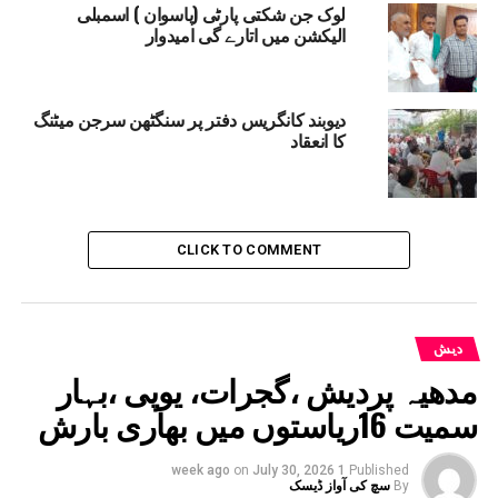
DON'T MISS
لوک جن شکتی پارٹی (پاسوان ) اسمبلی
ایران کااسرائیل پر 100 ڈرونز سے جوابی حملہ
الیکشن میں اتارے گی امیدوار
دیوبند کانگریس دفتر پر سنگٹھن سرجن میٹنگ
کا انعقاد
CLICK TO COMMENT
دیش
مدھیہ پردیش ،گجرات، یوپی ،بہار
سمیت 16ریاستوں میں بھاری بارش
on
July 30, 2026
1 week ago
Published
By
سچ کی آواز ڈیسک