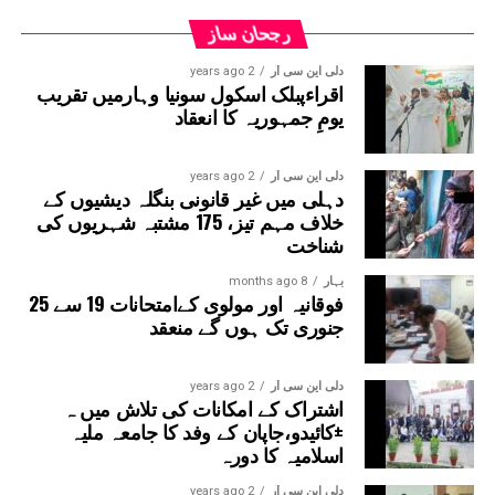
رجحان ساز
دلی این سی آر
2 years ago
اقراءپبلک اسکول سونیا وہارمیں تقریب
یومِ جمہوریہ کا انعقاد
دلی این سی آر
2 years ago
دہلی میں غیر قانونی بنگلہ دیشیوں کے
خلاف مہم تیز، 175 مشتبہ شہریوں کی
شناخت
بہار
8 months ago
فوقانیہ اور مولوی کےامتحانات 19 سے 25
جنوری تک ہوں گے منعقد
دلی این سی آر
2 years ago
اشتراک کے امکانات کی تلاش میں ہ
±کائیدو،جاپان کے وفد کا جامعہ ملیہ
اسلامیہ کا دورہ
دلی این سی آر
2 years ago