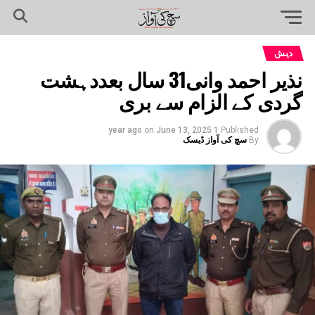
دیش
نذیر احمد وانی31 سال بعددہشت
گردی کے الزام سے بری
on
June 13, 2025
1 year ago
Published
By
سچ کی آواز ڈیسک