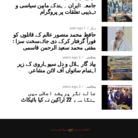
جامعہ :ایران ۔ہندکے مابین سیاسی و
تہذیبی تعلقات پر پروگرام
بہار
1 year ago
حافظ محمد منصور عالم کے قاتلوں کو
فوراً گرفتار کرکے دی جائےسخت سزا :
مفتی محمد سعید الرحمن قاسمی
محاسبہ
2 years ago
بیاد گار ہلال و دل سیوہاروی کے زیر
اہتمام ساتواں آف لائن مشاعرہ
محاسبہ
2 years ago
جالے نگر پریشد اجلاس میں
ہنگامہ، 22 اراکین نے کیا بائیکاٹ