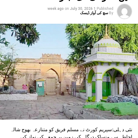
انتظامیہ الرٹ ہے۔
on
July 30, 2026
1 week ago
Published
By
سچ کی آواز ڈیسک
نئی دہلی:سپریم کورٹ نے مسلم فریق کو متنازعہ بھوج شالہ
احاطہ سے منسلک درگاہ کی زمین پر جمعہ کی نماز کی