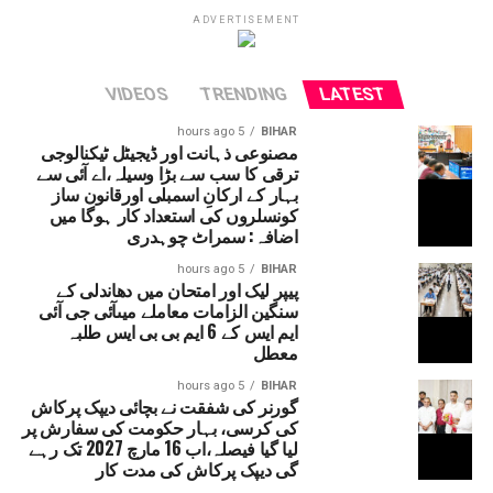
امرناتھ یاترا بھی شروع کردی گئی ہے۔
ADVERTISEMENT
VIDEOS
TRENDING
LATEST
5 hours ago
BIHAR
مصنوعی ذہانت اور ڈیجیٹل ٹیکنالوجی
ترقی کا سب سے بڑا وسیلہ،اے آئی سے
بہار کے ارکانِ اسمبلی اورقانون ساز
کونسلروں کی استعداد کار ہوگا میں
اضافہ: سمراٹ چوہدری
5 hours ago
BIHAR
پیپر لیک اور امتحان میں دھاندلی کے
سنگین الزامات معاملے میںآئی جی آئی
ایم ایس کے 6 ایم بی بی ایس طلبہ
معطل
5 hours ago
BIHAR
گورنر کی شفقت نے بچائی دیپک پرکاش
کی کرسی، بہار حکومت کی سفارش پر
لیا گیا فیصلہ،اب 16 مارچ 2027 تک رہے
گی دیپک پرکاش کی مدت کار