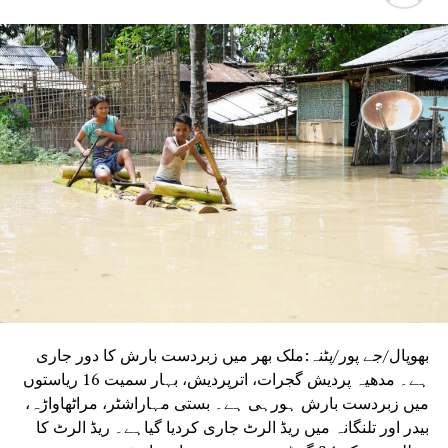
بھوپال/جے پور/پٹنہ:ملک بھر میں زبردست بارش کا دور جاری
ہے۔ مدھیہ پردیش گجرات، اترپردیش، بہار سمیت 16 ریاستوں
میں زبردست بارش ہورہی ہے۔ بستی مہاراشٹر، مراٹھاواڑہ،
بیدر اور تلنگانہ میں ریڈ الرٹ جاری کردیا گیاہے۔ ریڈ الرٹ کا