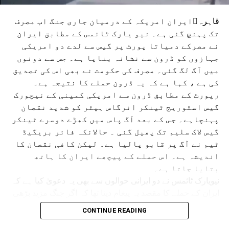
TRUMP IS ALSO DISTANCING HIMSELF FROM ISRAEL
WASHINGTON
US SECRETARY OF STATE MARCO RUBIO
قاہرہایران امریکہ کے درمیان جاری جنگ اب مصرف
تک پہنچ گئی ہے۔ نیو یارک ٹائمس کے مطابق ایران
UP NEX
رمپ کی دھمکی سے ایران ناراض،دبائو میں نہیں کریں
نے مصرکے دمیاتا پورٹ پر گیس سے لدے دو امریکی
ے بات،مذاکرات بند
جہازوں کو ڈرون سے نشانہ بنایا ہے۔ جس سے دونوں
میں آگ لگ گئی۔ مصرف کی حکومت نے بھی اس کی تصدیق
DON'T MISS
منیٰ کی کیمپوں میں سعودی معلم کی خدمات میں
کی ہے ، کہا ہے کہ یہ ڈرون حملے کا نتیجہ ہے۔
زبردست کمی
رپورٹ کے مطابق ڈرون سے امریکی کمپنی کے نیچورک
گیس اسٹوریج ٹینکر انرگاس ہیٹر کو شدید نقصان
پہنچاہے۔ جس کے بعد آگ پاس میں کھڑے دوسرے ٹینکر
گیس لاک سلیم تک پھیل گئی ۔ حالانکہ فائر بریگیڈ
ٹیم نے آگ پر قابو پالیا ہے۔ لیکن کافی نقصان کا
اندیشہ ہے۔ اس حملے کے پیچھے ایران کا ہاتھ
بتایا جاتا ہے۔
نیویارک ٹائمس نے دو ایرانی حوالوں سے بھی یہ دعویٰ کیا ہے کہ
ایران کے حملے کا مقصد یہ پیغام دینا تھا کہ اگر جنگ مزید بڑھی
تو دنیا کے سمندری شپنگ اور انرجی سپلائی سنگین طور سے
CONTINUE READING
متاثر ہوسکتی ہے۔ ادھر امریکہ کے صدر ٹرمپ نے ایران پر پھر