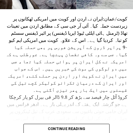
ہے۔
ادھر ایران کی خلیجی ملکوں پر حملے کے پیش نظر ہندوستانی
شہریوں کو ایک خوف لاحق ہوگئی ہے ۔دبئی میں ایرانی
کویت/عمان:ایران نے اردن اور کویت میں امریکی ٹھکانوں پر
اسپتال بند ہونے سے وہاں 130 سے زائد کام کرنے والے
زبردست حملہ کیا۔ آئی آر جی سی کے مطابق اردن میں تعینات
ہندوستانی شہریوں کو ہرممکن مدد دی جارہی ہے۔
تھاڈ (ٹرمنل ہائی ایلٹی ٹیوڈ ایریا ڈیفنس) پر ائیر ڈیفنس سسٹم
کو تباہ کردیا گیا ہے۔ اس کے علاوہ کویت میں امریکی ایم کیو
-9 پراپر ڈرون کے آپریشن فورس پر بھی حملہ کیا
گیا۔ جس سے وہ کافی نقصان پہنچا ہے۔ غورطلب ہے کہ
امریکہ نے کل ایران پر ہوائی حملہ کیا تھا ، جس
میں دو لوگوں کی موت کی خبریں ہیں۔ اس کے جواب
میں ایران نے کویت اور اردن پر حملے کئے، امریکہ
اور ایران کے درمیان ٹکرائو کولیکر کچے تیل کی
قیمتوں میں ایک بار پھر تیزی آگئی ہے۔
کروڈ آئل چار فیصد سے بڑھ کر 9.8 ڈالر فی بیرل کو پار کرچکا
ہے جو گزشتہ ایک ہفتے کے اندر پہلی بار ہے۔ ادھر فرانس میں
ایران حامی حوثی باغیوں سے سعودی عرب کے تیل ٹینکروں پر
حملہ نہ کرنے کی اپیل کی اور فرانس نے کہا ہے کہ اس سے
خطے میں کشیدگی بڑھے گی۔ بہرحال امریکہ نے مسلسل
CONTINUE READING
12ویں رات ایران پر حملوں کا سلسلہ شروع کیا، جس سے