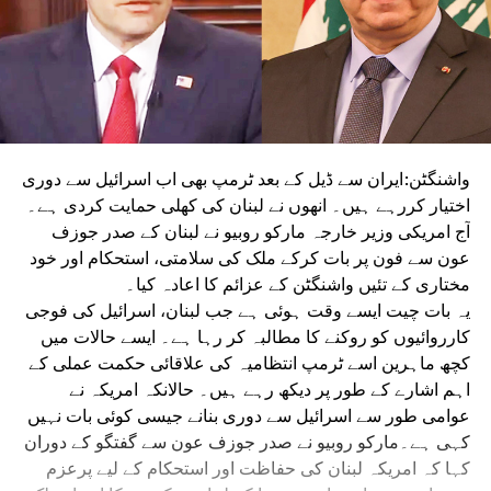
واشنگٹن:ایران سے ڈیل کے بعد ٹرمپ بھی اب اسرائیل سے دوری
اختیار کررہے ہیں۔ انھوں نے لبنان کی کھلی حمایت کردی ہے۔
آج امریکی وزیر خارجہ مارکو روبیو نے لبنان کے صدر جوزف
عون سے فون پر بات کرکے ملک کی سلامتی، استحکام اور خود
مختاری کے تئیں واشنگٹن کے عزائم کا اعادہ کیا۔
یہ بات چیت ایسے وقت ہوئی ہے جب لبنان، اسرائیل کی فوجی
کارروائیوں کو روکنے کا مطالبہ کر رہا ہے۔ ایسے حالات میں
کچھ ماہرین اسے ٹرمپ انتظامیہ کی علاقائی حکمت عملی کے
اہم اشارے کے طور پر دیکھ رہے ہیں۔ حالانکہ امریکہ نے
عوامی طور سے اسرائیل سے دوری بنانے جیسی کوئی بات نہیں
کہی ہے۔مارکو روبیو نے صدر جوزف عون سے گفتگو کے دوران
کہا کہ امریکہ لبنان کی حفاظت اور استحکام کے لیے پرعزم