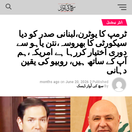
انٹر نیشنل
ٹرمپ کا یوٹرن،لبنانی صدر کو دیا
سیکورٹی کا بھروسہ،نتن یاہو سے
دوری اختیار کررہا ہے امریکہ،ہم
آپ کے ساتھ ہیں، روبیو کی یقین
دہانی
on
June 20, 2026
2 months ago
Published
By
سچ کی آواز ڈیسک