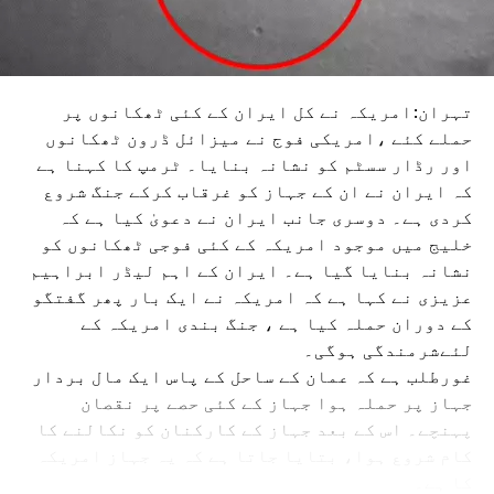
تہران:امریکہ نے کل ایران کے کئی ٹھکانوں پر
حملے کئے ،امریکی فوج نے میزائل ڈرون ٹھکانوں
اور رڈار سسٹم کو نشانہ بنایا۔ ٹرمپ کا کہنا ہے
کہ ایران نے ان کے جہاز کو غرقاب کرکے جنگ شروع
کردی ہے۔ دوسری جانب ایران نے دعویٰ کیا ہے کہ
خلیج میں موجود امریکہ کے کئی فوجی ٹھکانوں کو
نشانہ بنایا گیا ہے۔ ایران کے اہم لیڈر ابراہیم
عزیزی نے کہا ہے کہ امریکہ نے ایک بار پھر گفتگو
کے دوران حملہ کیا ہے ، جنگ بندی امریکہ کے
لئےشرمندگی ہوگی۔
غورطلب ہے کہ عمان کے ساحل کے پاس ایک مال بردار
جہاز پر حملہ ہوا جہاز کے کئی حصے پر نقصان
پہنچے۔ اس کے بعد جہاز کے کارکنان کو نکالنے کا
کام شروع ہوا، بتایا جاتا ہے کہ یہ جہاز امریکہ
کا ہے۔