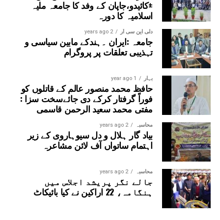
±کائیدو،جاپان کے وفد کا جامعہ ملیہ
اسلامیہ کا دورہ
دلی این سی آر
2 years ago
جامعہ :ایران ۔ہندکے مابین سیاسی و
تہذیبی تعلقات پر پروگرام
بہار
1 year ago
حافظ محمد منصور عالم کے قاتلوں کو
فوراً گرفتار کرکے دی جائےسخت سزا :
مفتی محمد سعید الرحمن قاسمی
محاسبہ
2 years ago
بیاد گار ہلال و دل سیوہاروی کے زیر
اہتمام ساتواں آف لائن مشاعرہ
محاسبہ
2 years ago
جالے نگر پریشد اجلاس میں
ہنگامہ، 22 اراکین نے کیا بائیکاٹ