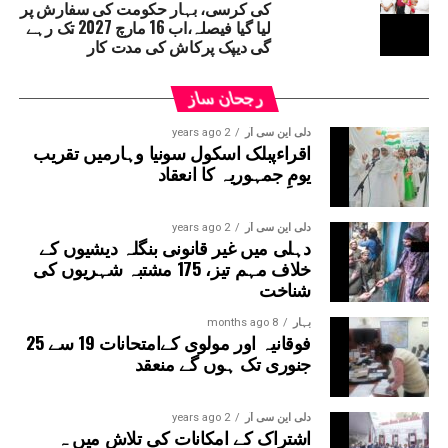
کی کرسی، بہار حکومت کی سفارش پر
لیا گیا فیصلہ،اب 16 مارچ 2027 تک رہے
گی دیپک پرکاش کی مدت کار
رجحان ساز
دلی این سی آر
2 years ago
اقراءپبلک اسکول سونیا وہارمیں تقریب
یومِ جمہوریہ کا انعقاد
دلی این سی آر
2 years ago
دہلی میں غیر قانونی بنگلہ دیشیوں کے
خلاف مہم تیز، 175 مشتبہ شہریوں کی
شناخت
بہار
8 months ago
فوقانیہ اور مولوی کےامتحانات 19 سے 25
جنوری تک ہوں گے منعقد
دلی این سی آر
2 years ago
اشتراک کے امکانات کی تلاش میں ہ