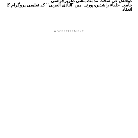
کوشش کی سخت مذمت:بنشی دھربرجواسی
جامعہ خلفاء راشدین،پورنیہ میں’’النادی العربی‘‘ کے تعلیمی پروگرام کا
انعقاد
ADVERTISEMENT