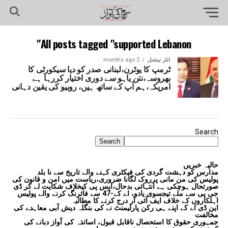
All posts tagged "supported Lebanon"
انٹر نیشنل
2 months ago
ٹرمپ کا یوٹرن،لبنانی صدر کو دیا سیکورٹی کا
بھروسہ،نتن یاہو سے دوری اختیار کررہا ہے
امریکہ،ہم آپ کے ساتھ ہیں، روبیو کی یقین دہانی
Search
Search
حالیہ خبریں
مدارس کو دہشت گردی کی فیکٹری کہنے والے تاریخ سے نا بلد
پولیس کی من مانی پرروک لگانا ضروری،ریاست میں امن و قانون کی
صورتحال ہوچکی ہے انتہائی بدحال،ایس پی کیخلاف شکایت لے کر ڈی
جی پی سے ملے تیجسوی یادو، اے کے-47 سے فائرنگ کرنے والے پولیس
اہلکاروں کے خلاف ایف آئی آر درج کرنے کا مطالبہ
این ڈی اے کے اپنے ہی رکن پارلیمنٹ نے کی بنگلہ دیش آبی معاہدے کی
مخالفت
جمہوری حقوق کا استحصال ناقابل قبول، اساتذہ کی آواز دبانے کی