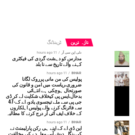
تازہ ترین
ٹرینڈنگ
دلی این سی آر
11 hours ago
مدارس کو دہشت گردی کی فیکٹری
کہنے والے تاریخ سے نا بلد
11 hours ago
BIHAR
پولیس کی من مانی پرروک لگانا
ضروری،ریاست میں امن و قانون کی
صورتحال ہوچکی ہے انتہائی
بدحال،ایس پی کیخلاف شکایت لے کر ڈی
جی پی سے ملے تیجسوی یادو، اے کے-47
سے فائرنگ کرنے والے پولیس اہلکاروں
کے خلاف ایف آئی آر درج کرنے کا مطالبہ
11 hours ago
BIHAR
این ڈی اے کے اپنے ہی رکن پارلیمنٹ نے
کی بنگلہ دیش آبی معاہدے کی مخالفت