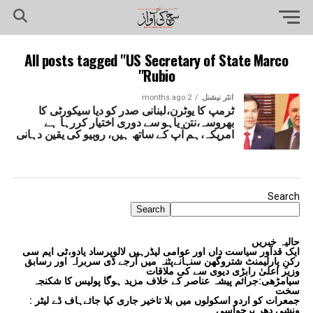
All posts tagged "US Secretary of State Marco
Rubio"
انٹر نیشنل
2 months ago
ٹرمپ کا یوٹرن،لبنانی صدر کو دیا سیکورٹی کا
بھروسہ،نتن یاہو سے دوری اختیار کررہا ہے
امریکہ،ہم آپ کے ساتھ ہیں، روبیو کی یقین دہانی
Search
Search
حالیہ خبریں
ایک قدآور سیاست داں اور عوامی لیڈرہیں لالوپرساد یادو،ٹی ایم سی
رکنِ پارلیمنٹ شتروگھن سنہانےپٹنہ میں آرجے ڈی سربراہ اور رسابق
وزیر اعلیٰ رابڑی دیوی سے کی ملاقات
سیامڑھی:جرائم پیشہ عناصر کے خلاف مزید ہوگا پولیس کا شکنجہ
سخت
جمعرات کو اردو اسکولوں میں بلا تاخیر جاری کیا جائےہاف ڈے لیٹر :
ونشی دھر برجواسی