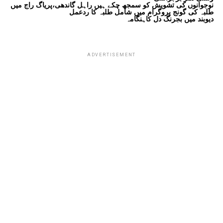
نوجوانوں کی تشویش کو سمجھ چکے ہیں راہل گاندھی،پریاگ راج میں
طلبہ کی گونج پروگرام میں شامل طلبہ کا ردعمل
دیوبند میں بجرنگ دل کاہنگامہ
ADVERTISEMENT