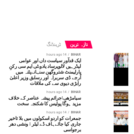
تازہ ترین
ٹرینڈنگ
14 hours ago
BIHAR
ایک قدآور سیاست داں اور عوامی
لیڈرہیں لالوپرساد یادو،ٹی ایم سی رکنِ
پارلیمنٹ شتروگھن سنہانےپٹنہ میں
آرجے ڈی سربراہ اور رسابق وزیر اعلیٰ
رابڑی دیوی سے کی ملاقات
14 hours ago
BIHAR
سیامڑھی:جرائم پیشہ عناصر کے خلاف
مزید ہوگا پولیس کا شکنجہ سخت
14 hours ago
BIHAR
جمعرات کو اردو اسکولوں میں بلا تاخیر
جاری کیا جائےہاف ڈے لیٹر : ونشی دھر
برجواسی