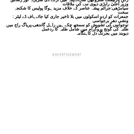
وزیر اعلیٰ رابڑی دیوی سے کی ملاقات
سیامڑھی:جرائم پیشہ عناصر کے خلاف مزید ہوگا پولیس کا شکنجہ
سخت
جمعرات کو اردو اسکولوں میں بلا تاخیر جاری کیا جائےہاف ڈے لیٹر :
ونشی دھر برجواسی
نوجوانوں کی تشویش کو سمجھ چکے ہیں راہل گاندھی،پریاگ راج میں
طلبہ کی گونج پروگرام میں شامل طلبہ کا ردعمل
دیوبند میں بجرنگ دل کاہنگامہ
ADVERTISEMENT