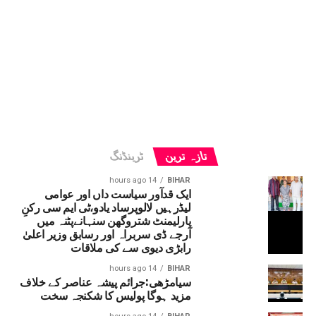
تازہ ترین
ٹرینڈنگ
14 hours ago
BIHAR
ایک قدآور سیاست داں اور عوامی
لیڈرہیں لالوپرساد یادو،ٹی ایم سی رکنِ
پارلیمنٹ شتروگھن سنہانےپٹنہ میں
آرجے ڈی سربراہ اور رسابق وزیر اعلیٰ
رابڑی دیوی سے کی ملاقات
14 hours ago
BIHAR
سیامڑھی:جرائم پیشہ عناصر کے خلاف
مزید ہوگا پولیس کا شکنجہ سخت