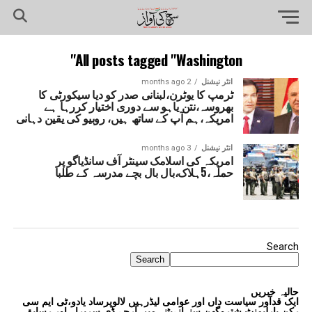
All posts tagged "Washington"
انٹر نیشنل
2 months ago
ٹرمپ کا یوٹرن،لبنانی صدر کو دیا سیکورٹی کا
بھروسہ،نتن یاہو سے دوری اختیار کررہا ہے
امریکہ،ہم آپ کے ساتھ ہیں، روبیو کی یقین دہانی
انٹر نیشنل
3 months ago
امریکہ کی اسلامک سینٹر آف سانڈیاگو پر
حملہ،5ہلاک،بال بال بچے مدرسہ کے طلبا
Search
Search
حالیہ خبریں
ایک قدآور سیاست داں اور عوامی لیڈرہیں لالوپرساد یادو،ٹی ایم سی
رکنِ پارلیمنٹ شتروگھن سنہانےپٹنہ میں آرجے ڈی سربراہ اور رسابق