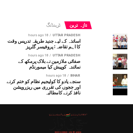
تازہ ترین
ٹرینڈنگ
18 hours ago
UTTAR PRADESH
اساتذہ کے لیے جدید طریقہ تدریس وقت
کا اہم تقاضہ: پروفیسر گلریز
18 hours ago
UTTAR PRADESH
صفائی ملازمین نے بلاک پرمکھ کے
نمائندہ کوپیش کیا میمورنڈم
18 hours ago
BIHAR
سنجے یادو کا کولیجیم نظام کو ختم کرنے
اور ججوں کی تقرری میں ریزرویشن
نافذ کرنے کامطالبہ