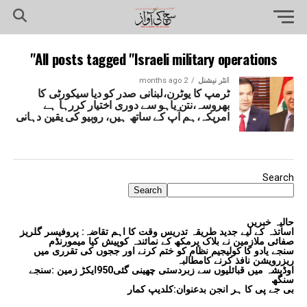
All posts tagged "Israeli military operations"
انٹر نیشنل
2 months ago
ٹرمپ کا یوٹرن،لبنانی صدر کو دیا سیکورٹی کا
بھروسہ،نتن یاہو سے دوری اختیار کررہا ہے
امریکہ،ہم آپ کے ساتھ ہیں، روبیو کی یقین دہانی
Search
Search
حالیہ خبریں
اساتذہ کے لیے جدید طریقہ تدریس وقت کا اہم تقاضہ: پروفیسر گلریز
صفائی ملازمین نے بلاک پرمکھ کے نمائندہ کوپیش کیا میمورنڈم
سنجے یادو کا کولیجیم نظام کو ختم کرنے اور ججوں کی تقرری میں
ریزرویشن نافذ کرنے کامطالبہ
اوڈیشہ میں قبائلیوں سے زبردستی چھینی گئی950ایکڑ زمین :سنجے
سنگھ
بی جے پی کا ہر انجن بدعنوان:کلدیپ کمار