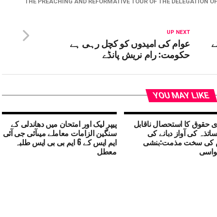
THE PREACHING AND REFORMATIVE TOUR OF THE DELEGATION OF
UP NEXT
ے
عوام کی امیدوں کو کچل رہی ہے
حکومت: رام نریش پانڈے
YOU MAY LIKE
 حقوق کا استحصال ناقابل
پیپر لیک اور امتحان میں دھاندلی کے
اتذہ کی آواز دبانے کی
سنگین الزامات معاملے میںآئی جی آئی
کی سخت مذمت:بنشی
ایم ایس کے 6 ایم بی بی ایس طلبہ
واسی
معطل