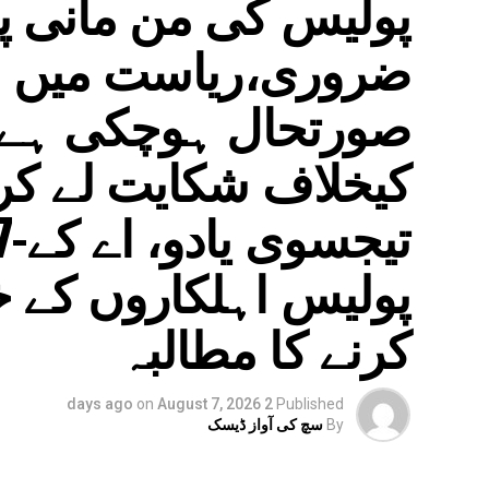
پولیس کی من مانی پر
ضروری،ریاست میں ام
صورتحال ہوچکی ہے ا
کیخلاف شکایت لے کر
پولیس اہلکاروں کے خل
کرنے کا مطالبہ
on
August 7, 2026
2 days ago
Published
By
سچ کی آواز ڈیسک