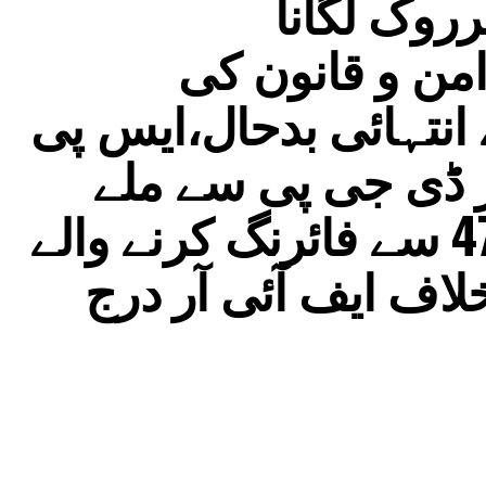
روک لگانا
ن و قانون کی
نتہائی بدحال،ایس پی
 ڈی جی پی سے ملے
تیجسوی یادو، اے کے-47 سے فائرنگ کرنے والے
اف ایف آئی آر درج