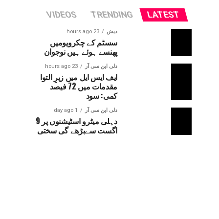
VIDEOS
TRENDING
LATEST
دیش
23 hours ago
سسٹم کے چکرویومیں
پھنسے ہوئے ہیں نوجوان
دلی این سی آر
23 hours ago
ایف ایس ایل میں زیرِ التوا
مقدمات میں 72 فیصد
کمی: سود
دلی این سی آر
1 day ago
دہلی میٹرو اسٹیشنوں پر 9
اگست سےبڑھے گی سختی