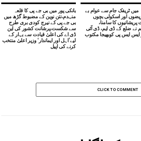
 میں ٹریفک جام سے عوام بے
بانکی پور میں بی جے پی کا قلعہ
یضوں اور اسکولی بچوں
منہدم،نتن نوین کے مضبوط گڑھ میں
ریشانیوں کا سامنا،
بی جے پی کے نیرج کودی بری طرح
 نے ضلع کے ڈی ایم، ڈی آئی
سے شکست،پرشانت کشور کی این
ایس ایس پی کوبھیجا مکتوب
ڈی اے کی اعلیٰ قیادت سے بہار کے
لیے’اہل اور ایماندار‘ وزیر اعلیٰ منتخب
کرنے کی اپیل
CLICK TO COMMENT