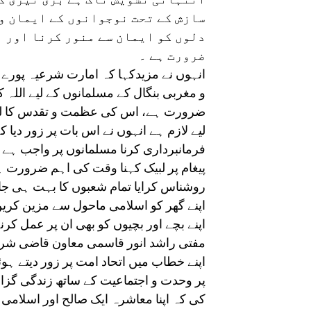
سازش کے تحت نوجوانوں کے ایمان و 
دلوں کو ایمان سے منور کرنا اور ا
ضرورت ہے ۔
انہوں نے مزیدکہا کہ امارت شرعیہ پورے 
و مغربی بنگال کے مسلمانوں کے لیے الل
ضرورت ہے، اس کی عظمت و تقدس کا لحاظ
لیے لازم ہے انہوں نے اس بات پر زور دیا
فرمانبرداری کرنا مسلمانوں پر واجب ہے
پیغام پر لبیک کہنا وقت کی اہم ضرورت 
روشناس کرایا تمام شعبوں کا بہت ہی جام
اپنے گھر کو اسلامی ماحول سے مزین کری
اپنے بچے اور بچیوں کو بھی ان پر عمل کرن
مفتی راشد انور قاسمی معاون قاضی شری
اپنے خطاب میں اتحاد امت پر زور دیتے ہوئ
پر وحدت و اجتماعیت کے ساتھ زندگی گزار
کی کہ اپنا معاشرہ ایک صالح اور اسلامی 