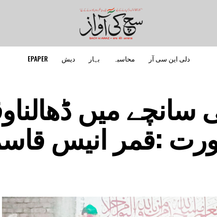
دلی این سی آر
محاسبہ
بہار
دیش
EPAPER
 سانچے میں ڈھالناو
ورت :قمر انیس قاس