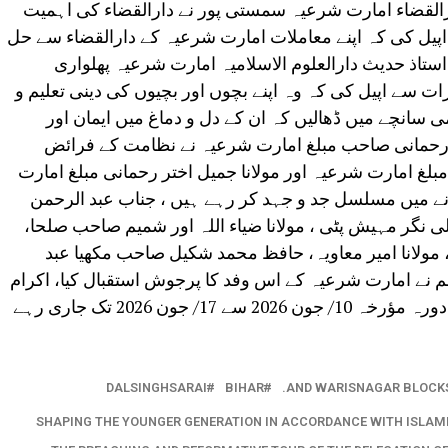
القضاء امارت شرعیہ سمستی پور نے دارالقضاء کی اہمیت
پیل کی کہ اپنے معاملات امارت شرعیہ کے دارالقضاء سے حل
ستاذ حدیث دارالعلوم الاسلامیہ امارت شرعیہ پھلواری
ت سے اپیل کی کہ وہ اپنے بچوں اور بچیوں کی دینی تعلیم و
 سانچے میں ڈھالیں کہ ان کے دل و دماغ میں ایمان اور
ر رحمانی صاحب مبلغ امارت شرعیہ نے نظامت کے فرائض
لغ امارت شرعیہ اور مولانا جمیل اختر رحمانی مبلغ امارت
نے میں مسلسل جد و جہد کر رہے ہیں ، جناب عبد الرحمن
 نگر مہیش پٹی ، مولانا ضیاء اللہ اور شمیم صاحب صلحا،
مولانا امیر معاویہ، حافظ محمد شکیل صاحب مکھیا عبد
 نے امارت شرعیہ کے اس وفد کا پرجوش استقبال کیا، اکرام
کیا، ضیافت کی۔ واضح رہے کہ وفد کا یہ دورہ مؤرخہ 10/ جون 2026 سے 17/ جون 2026 تک جاری رہے
DALSINGHSARAI
BIHAR
AND WARISNAGAR BLOCKS
SHAPING THE YOUNGER GENERATION IN ACCORDANCE WITH ISLAMIC