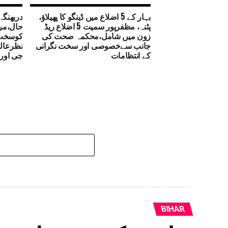
بہار کے 5 اضلاع میں ڈینگو کا پھیلاؤ،
دربھنگہ
پٹنہ، مظفرپور سمیت 5 اضلاع ریڈ
حال،مر
زون میں شامل،محکمہ صحت کی
کوسخت پ
جانب سےخصوصی اور سخت نگرانی
نظرعالم
کے انتظامات
جی اور 
BIHAR