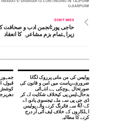
 IMARAT-E-SHARIAH IS CONTINUING IN TAJPUR
UJIARPUR
DON'T MISS
حاجی پور:انجمن ادب و صحافت ک
زیراہتمام بزم مشاعرہ کا انعقاد
پولیس کی من مانی پرروک لگانا
جمہوری
ضروری،ریاست میں امن و قانون کی
قبول، اس
صورتحال ہوچکی ہے انتہائی
کوشش 
بدحال،ایس پی کیخلاف شکایت لے کر
دھربرج
ڈی جی پی سے ملے تیجسوی یادو، اے
کے-47 سے فائرنگ کرنے والے پولیس
اہلکاروں کے خلاف ایف آئی آر درج
کرنے کا مطالبہ