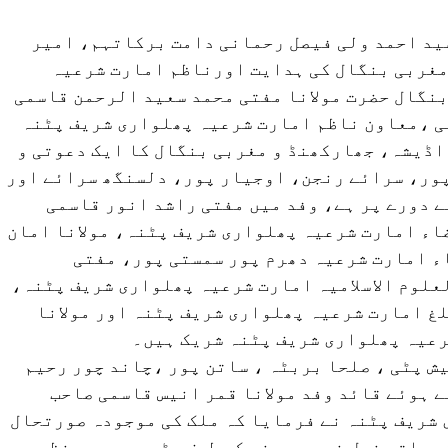
سید احمد ولی فیصل رحمانی دامت برکاتہم، امیر
مغربی بنگال کی ہدایت اورناظم امارت شرعیہ
نگال حضرت مولانا مفتی محمد سعید الرحمن قاسمی
می ،معاون ناظم امارت شرعیہ پھلواری شریف پٹنہ
اڈیشہ، جھارکھنڈ و مغربی بنگال کا ایک دعوتی و
 پور، سرائے رنجن، اوجیار پور، دلسنگھ سرائے اور
ے دورے پر ہے، وفد میں مفتی راشد انور قاسمی
ء امارت شرعیہ پھلواری شریف پٹنہ، مولانا امان
ء امارت شرعیہ دھرم پور سمستی پور، مفتی
علوم الاسلامیہ امارت شرعیہ پھلواری شریف پٹنہ،
لغ امارت شرعیہ پھلواری شریف پٹنہ اور مولانا
رعیہ پھلواری شریف پٹنہ شریک ہیں۔
ش پٹی ، صلحا بربٹہ ، ساتن پور ،چاند چور رحیم
 ہوئے قائد وفد مولانا قمر انیس قاسمی صاحب
شریف پٹنہ نے فرمایا کہ ملک کی موجودہ صورتحال
 ساتھ نسل نو بے دینی کی طرف بڑھ رہی ہے منظم