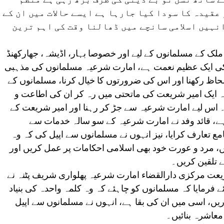
عقیدہ کا سودا کیا جارہا ہے ایسے حالات میں ان کے
نہیں اسلامی سانچے میں ڈھالنا وقت کی اہم ترین
ملک کے مسلمانوں کے لیے اور خصوصا بہار، اڈیشہ، جھارکھنڈ
ہ کی ایک عظیم نعمت ہے، امارت شرعیہ مسلمانوں کی مذہبی
 رکھنا اور اس کی ضرورتوں کا خیال کرنا، مسلمانوں کے
 کہ ایک امیر شریعت کی ماتحتی میں رہ کر ان کی اطاعت و
۔ اس لیے امارت شرعیہ سے جڑ کر رہنا اور امیر شریعت کے
ہے، قائد وفد نے امارت شرعیہ کے سو سالہ خدمات سے
ع تعارف کرایا، نیز انہوں نے مسلمانوں سے اپیل کی کہ وہ
ں، مرد و عورت خود بھی اسلامی احکامات پر عمل کریں اور
ے تلقین کریں۔
عت مرکزی دارالقضاء امارت شرعیہ پھلواری شریف پٹنہ نے
ے فرمایا کہ مسلمانوں کو چاہئے کہ وہ کلمہ واحدہ کی بنیاد
یں، اسی میں ان کی بقا ہے، انہوں نے مسلمانوں سے اپیل
معاشرہ بنائیں۔