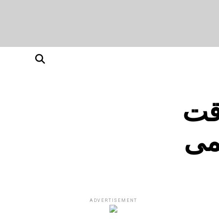
قت
می
ADVERTISEMENT