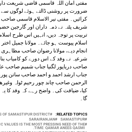
مفتی امان اللہ قاسمی قاضی شریعت دار
ضرورت پر روشنی ڈالتے ہوئے لوگوں سے ا
کرائیں۔ مفتی نیر الاسلام قاسمی صاحب ا
شریف پٹنہ نے ذمہ داران اور گارجین حضرا
تربیت پر توجہ دیں، انہیں اس طرح اسلامی
اسلام پیوست ہو جائے۔ مولانا جمیل اخت
انجام دیے، مولانا رضوان صاحب مظاہری مب
شرعیہ نے وفد کے اس دورے کو کامیاب بنا
صاحب دریاپور لگنیا جناب شمیم صاحب علی
جناب ارشد احمد و احمد صاحب ساتن پور، 
الرحمن صاحب چاند چور رحیم ٹولہ وغیرھم
گا۔
 OF SAMASTIPUR DISTRICT.
RELATED TOPICS:
SARAIRANJAN
SAMASTIPUR
 VALUES IS THE MOST PRESSING NEED OF THE
TIME: QAMAR ANEES QASMI.