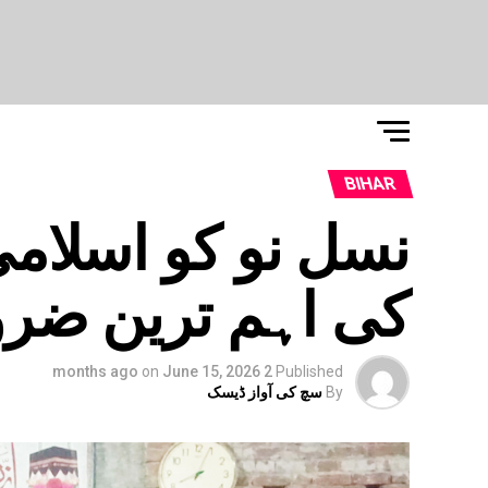
BIHAR
نسل نو کو اسلامی
کی اہم ترین ضر
on
June 15, 2026
2 months ago
Published
By
سچ کی آواز ڈیسک