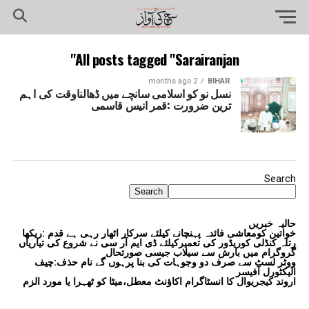
All posts tagged "Sarairanjan"
2 months ago
BIHAR
نسل نو کو اسلامی سانچے میں ڈھالناوقت کی اہم
ترین ضرورت :قمر انیس قاسمی
Search
Search
حالیہ خبریں
خواتین کومعاشی فائدہ پہنچانے کیلئے سرکار اٹھار رہی ہے قدم :ریکھا
رتلہ کنڈلی کوریڈور کی تعمیرکیلئے ڈی ایم آر سی نے شروع کی تیاریاں
گروگرام میں بارش سے سیلاب جیسی صورتحال
ووٹر لسٹ سے صرف دو وجوہات کی بنا پرہوں گے نام حذف:چیف
الیکٹورل آفیسر
اروند کیجریوال کا انسٹاگرام اکاؤنٹ معطل،میٹا کو ٹھہرا یا مورد الزم