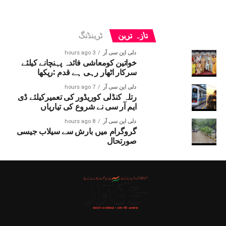
تازہ ترین
ٹرینڈنگ
دلی این سی آر
3 hours ago
خواتین کومعاشی فائدہ پہنچانے کیلئے
سرکار اٹھار رہی ہے قدم :ریکھا
دلی این سی آر
7 hours ago
رتلہ کنڈلی کوریڈور کی تعمیرکیلئے ڈی
ایم آر سی نے شروع کی تیاریاں
دلی این سی آر
8 hours ago
گروگرام میں بارش سے سیلاب جیسی
صورتحال