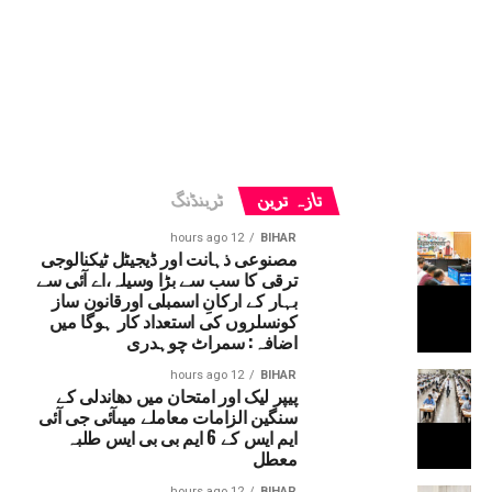
تازہ ترین
ٹرینڈنگ
12 hours ago
BIHAR
مصنوعی ذہانت اور ڈیجیٹل ٹیکنالوجی
ترقی کا سب سے بڑا وسیلہ،اے آئی سے
بہار کے ارکانِ اسمبلی اورقانون ساز
کونسلروں کی استعداد کار ہوگا میں
اضافہ: سمراٹ چوہدری
12 hours ago
BIHAR
پیپر لیک اور امتحان میں دھاندلی کے
سنگین الزامات معاملے میںآئی جی آئی
ایم ایس کے 6 ایم بی بی ایس طلبہ
معطل
12 hours ago
BIHAR