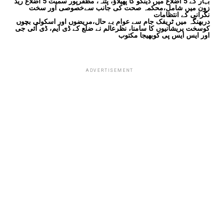
بہار کے 5 اضلاع میں ڈینگو کا پھیلاؤ، پٹنہ، مظفرپور سمیت 5 اضلاع ریڈ
زون میں شامل،محکمہ صحت کی جانب سےخصوصی اور سخت
نگرانی کے انتظامات
دربھنگہ میں ٹریفک جام سے عوام بے حال،مریضوں اور اسکولی بچوں
کوسخت پریشانیوں کا سامنا، نظرعالم نے ضلع کے ڈی ایم، ڈی آئی جی
اور ایس ایس پی کوبھیجا مکتوب
ADVERTISEMENT