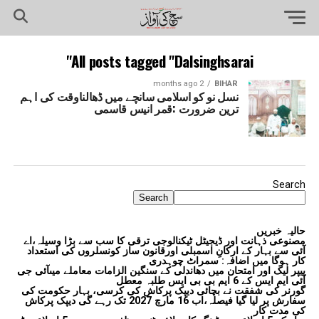
All posts tagged "Dalsinghsarai"
2 months ago
BIHAR
نسل نو کو اسلامی سانچے میں ڈھالناوقت کی اہم
ترین ضرورت :قمر انیس قاسمی
Search
Search
حالیہ خبریں
مصنوعی ذہانت اور ڈیجیٹل ٹیکنالوجی ترقی کا سب سے بڑا وسیلہ،اے
آئی سے بہار کے ارکانِ اسمبلی اورقانون ساز کونسلروں کی استعداد
کار ہوگا میں اضافہ: سمراٹ چوہدری
پیپر لیک اور امتحان میں دھاندلی کے سنگین الزامات معاملے میںآئی جی
آئی ایم ایس کے 6 ایم بی بی ایس طلبہ معطل
گورنر کی شفقت نے بچائی دیپک پرکاش کی کرسی، بہار حکومت کی
سفارش پر لیا گیا فیصلہ،اب 16 مارچ 2027 تک رہے گی دیپک پرکاش
کی مدت کار