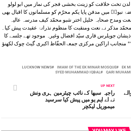
ن تخت خلافت کو زینت بخشی فجر کی نماز میں ابو لولو
 نبویؐ میں مدفن پایا یکم محرّم کو مسلمانوں کا اقبال بھی
نعت ومدح صحابہ خلیل اختر شبو محمّد کیف مدرسہ عالیہ
حمّد مذکر نے نعت ومنقبت کا منظوم نذرانۂ عقیدت پیش کیا۔
یشان جویلرس قاری سیّد افضال وغیرہ موجود تھے جلسے کا
*** منجانب اراکین مرکزی جمعۃالحفّاظ اکبری گیٹ چوک لکھنؤ
LUCKNOW NEWS
IMAM OF THE EK MINAR MOSQUE
EK M
SYED MUHAMMAD IQBAL
QARI MUHAM
UP NEXT
الے
راجیہ سبھا کے نائب چیئرمین ہری ونش
نے اے ایم یو میں پیش کیا سرسید
میموریل لیکچر
YOU MAY LIKE