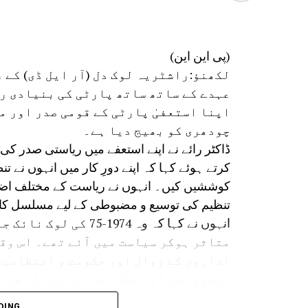
(پی این این)
لکھنؤ:راشٹریہ لوک دل (آر ایل ڈی) کے
عہدے کے ساتھ ساتھ پارٹی کی بنیادی رک
اپنا استعفیٰ پارٹی کے قومی صدر اور م
چودھری کو بھیج دیا ہے۔
ڈاکٹر رائے نے اپنے استعفے میں ریاستی صدر کی
کرتے ہوئے کہا کہ اپنے دورِ کار میں انہوں نے 
کوششیں کیں۔ انہوں نے ریاست کے مختلف اضلاع 
تنظیم کی توسیع و مضبوطی کے لیے مسلسل کام
انہوں نے کہا کہ وہ 74
متاثر ہوکر سیاست میں آئے تھے۔ اس و
اداروں کے زوال اور حکومت و انتظامیہ
موضوع تھے اور نظام کی تبدیلی کا جو خ
آتا ہے۔مسٹر رائے نے کہا کہ کسانوں ک
DING