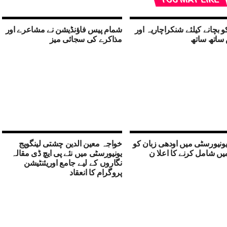
و بچانے کیلئے شنکراچاریہ اور
شمام پیس فاؤنڈیشن نے مشاعرے اور
ساتھ ساتھ
مذاکرے کی سجائی میز
ونیورسٹی میں اودھی زبان کو
خواجہ معین الدین چشتی لینگویج
ں شامل کرنے کا اعلا ن
یونیورسٹی میں نئے پی ایچ ڈی مقالہ
نگاروں کے لیے جامع اوریئنٹیشن
پروگرام کا انعقاد