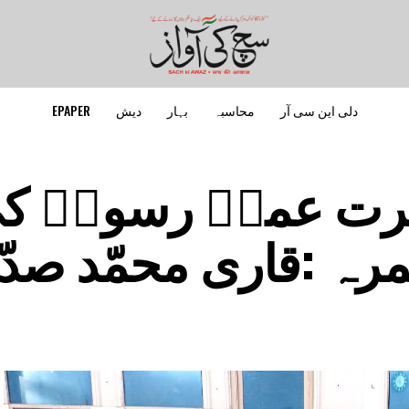
دلی این سی آر
محاسبہ
بہار
دیش
EPAPER
حضرت عمرؓ رسولؐ ک
رہ :قاری محمّد صدّ