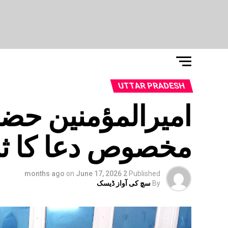
UTTAR PRADESH
امیرالمؤمنین 
مخصوص دعا کا ثم
on
June 17, 2026
2 months ago
Published
By
سچ کی آواز ڈیسک