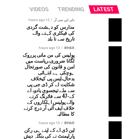
VIDEOS
TRENDING
LATEST
دلی این سی آر
12 hours ago
مدارس کو دہشت گردی
کی فیکٹری کہنے والے
تاریخ سے نا بلد
13 hours ago
BIHAR
پولیس کی من مانی پرروک
لگانا ضروری،ریاست میں
امن و قانون کی صورتحال
ہوچکی ہے انتہائی
بدحال،ایس پی کیخلاف
شکایت لے کر ڈی جی پی
سے ملے تیجسوی یادو، اے
کے-47 سے فائرنگ کرنے
والے پولیس اہلکاروں کے
خلاف ایف آئی آر درج کرنے
کا مطالبہ
13 hours ago
BIHAR
این ڈی اے کے اپنے ہی رکن
پارلیمنٹ نے کی بنگلہ دیش