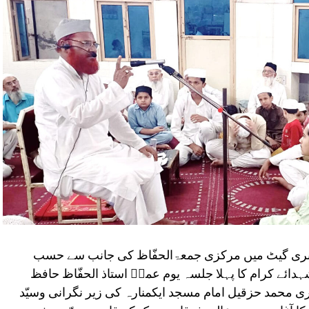
اکبری گیٹ میں مرکزی جمعۃالحفّاظ کی جانب سے حسب
دائے کرام کا پہلا جلسہ یوم عمرؓ استاذ الحفّاظ حافظ
ی محمد حزقیل امام مسجد ایکمنارہ کی زیر نگرانی وسیّد