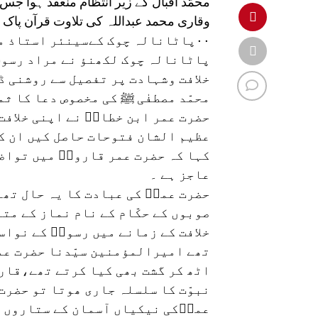
محمّد اقبال کے زیر انتظام منعقد ہوا جس 
وقاری محمد عبداللہ کی تلاوت قرآن پاک 
۰۰پاٹانالہ چوک کےسینئر استاذ م
پاٹانالہ چوک لکھنؤ نے مراد رسولؐ
خلافت وشہادت پر تفصیل سے روشنی ڈا
محمّد مصطفٰی ﷺ کی مخصوص دعا کا ث
حضرت عمر ابن خطابؓ نے اپنی خلافت
عظیم الشان فتوحات حاصل کیں ان کی
کہا کہ حضرت عمر قاروقؓ میں تواضع
عاجز ہے ۔
حضرت عمرؓ کی عبادت کا یہ حال تھا
صوبوں کے حکّام کے نام نماز کے مت
خلافت کے زمانے میں رسولؐ کے نواس
تھے امیرالمؤمنین سیّدنا حضرت عم
اٹھ کر گشت بھی کیا کرتے تھے،قاری 
نبوّت کا سلسلہ جاری ھوتا تو حضرت
عمرؓکی نیکیاں آسمان کے ستاروں 