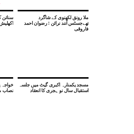
ملا رونق لکھنوی کے شاگرد
سناتن ک
تھےجسٹس آنند نرائن : رضوان احمد
اکھلیش 
فاروقی
مسجد یکمنارہ اکبری گیٹ میں جلسہ
خواجہ ی
استقبال سال نو ہجری کا انعقاد
نصاب می