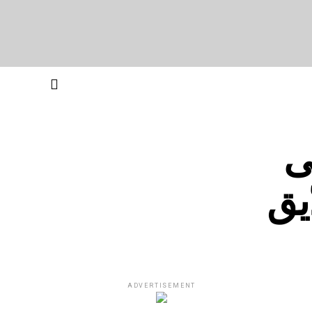
ی
یق
ADVERTISEMENT