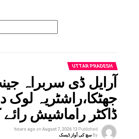
UTTAR PRADESH
آرایل ڈی سربراہ جین
جھٹکا،راشٹریہ لوک د
ڈاکٹر راماشیش رائے کا
on
August 7, 2026
13 hours ago
Published
By
سچ کی آواز ڈیسک