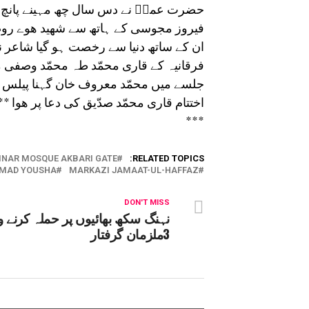
حضرت عمرؓ نے دس سال چھ مہینے پانچ لد
فیروز مجوسی کے ہاتھ سے شھید ھوے روضۂ
ان کے ساتھ دنیا سے رخصت ہو گیا شاعر 
فرقانیہ کے قاری محمّد طہ محمّد وصفی م
جلسے میں محمّد معروف خان گہنا پیلس ذ
اختتام قاری محمّد صدّیق کی دعا پر ھوا 
***
INAR MOSQUE AKBARI GATE
RELATED TOPICS:
MAD YOUSHA
MARKAZI JAMAAT-UL-HAFFAZ
DON'T MISS
نہنگ سکھ بھائیوں پر حملہ کرنے و
3ملزمان گرفتار