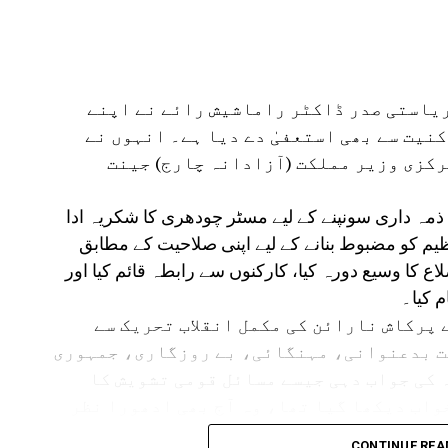
 ریاستی صدر ڈاکٹر راماشیش رائے نے اپنے
نیت سے بھی استعفیٰ دے دیا ہے۔ انہوں نے
رکزی وزیر مملکت (آزادانہ چارج) جینت
 ذمہ داری سونپنے کے لیے مسٹر چودھری کا شکریہ ادا
تنظیم کو مضبوط بنانے کے لیے اپنی صلاحیت کے مطابق
کا وسیع دورہ کیا، کارکنوں سے رابطہ قائم کیا اور
 کیا۔
19-75 کی لوک نائک جے پرکاش نارائن کی مکمل انقلاب تحریک سے
قت بدعنوانی، مہنگائی، بے روزگاری، جمہوری
 کی جواب دہی جیسے مسائل قومی تشویش کا
واب دیکھا گیا تھا، وہ آج بھی ادھورا نظر
و اپنی پیداوار کی مناسب قیمت نہیں مل رہی
CONTINUE REA