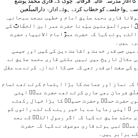
کا آغاز مدرسہ عالیہ فرقانیہ چوک کے قاری محمّد یوشع
سے ہوا جلسے کو خطاب کرتے ہوئے ادارۂ دارالمبلّغین
ولانا قاری محمد صدّیق امام و خطیب مسجد سبحانیہ
 امیرالمؤمنین سیّدنا حضرت عمر ابن الخطّابؓ کی
لتے ہوئے کہا کہ حضرت عمرؓ امام الانبیاء حضرت
مرہ ہیں۔
 میں جس قدر خدمت و اشاعت دین کی کیں اور جیسی
 مثال تاریخ میں نہیں ملتی قاری محمد صدّیق نے
 کی صفت اس قدر تھی کہ جس کا اندازہ کرنے سے عقل
 کہ نماز اور جماعت کا بڑا اہتمام کرتے تھے تمام
علّق فرمان بھی جاری کرتے تھے حضرت عمرؓ اپنی
وں حضرت حسنؓ وحضرت حسینؓ کا بڑا خیال رکھتے
ر ؓ اپنی رعایا سے با خبر رہنے کے لئے راتوں کو
محمّد صدّیق نے کہا کہ اگر رسول اللہؐ کے بعد
 عمرؓ نبی ہوتے قاری موصوف نے کہا کہ حضرت
کے برابر ہیں۔