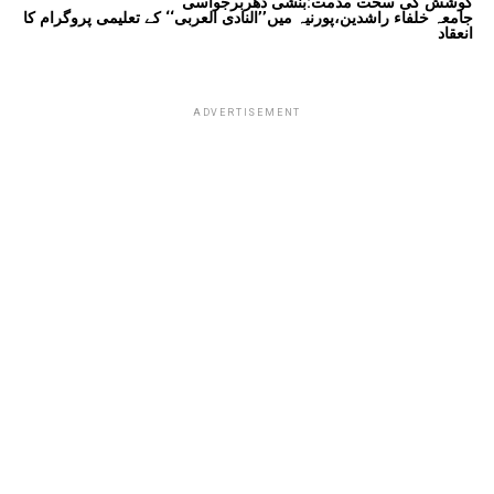
کوشش کی سخت مذمت:بنشی دھربرجواسی
جامعہ خلفاء راشدین،پورنیہ میں’’النادی العربی‘‘ کے تعلیمی پروگرام کا
انعقاد
ADVERTISEMENT