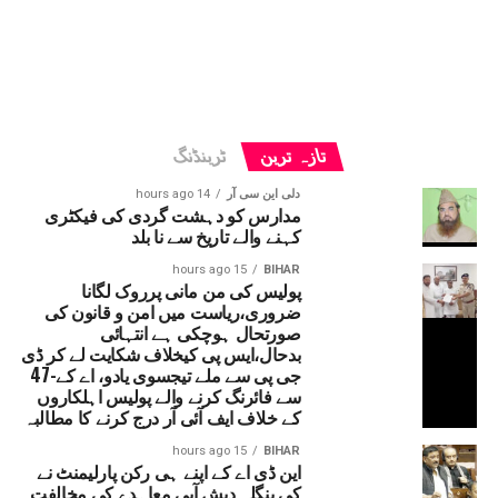
تازہ ترین
ٹرینڈنگ
دلی این سی آر
14 hours ago
مدارس کو دہشت گردی کی فیکٹری
کہنے والے تاریخ سے نا بلد
15 hours ago
BIHAR
پولیس کی من مانی پرروک لگانا
ضروری،ریاست میں امن و قانون کی
صورتحال ہوچکی ہے انتہائی
بدحال،ایس پی کیخلاف شکایت لے کر ڈی
جی پی سے ملے تیجسوی یادو، اے کے-47
سے فائرنگ کرنے والے پولیس اہلکاروں
کے خلاف ایف آئی آر درج کرنے کا مطالبہ
15 hours ago
BIHAR
این ڈی اے کے اپنے ہی رکن پارلیمنٹ نے
کی بنگلہ دیش آبی معاہدے کی مخالفت