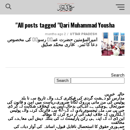
All posts tagged "Qari Muhammad Yousha"
2 months ago
UTTAR PRADESH
امیرالمؤمنین حضرت عمرؓ رسولؐ کی مخصوص
دعا کا ثمرہ :قاری محمّد صدّیق
Search
Search
حالیہ خبریں
مدارس کو دہشت گردی کی فیکٹری کہنے والے تاریخ سے نا بلد
پولیس کی من مانی پرروک لگانا ضروری،ریاست میں امن و قانون کی
صورتحال ہوچکی ہے انتہائی بدحال،ایس پی کیخلاف شکایت لے کر ڈی
جی پی سے ملے تیجسوی یادو، اے کے-47 سے فائرنگ کرنے والے پولیس
اہلکاروں کے خلاف ایف آئی آر درج کرنے کا مطالبہ
این ڈی اے کے اپنے ہی رکن پارلیمنٹ نے کی بنگلہ دیش آبی معاہدے کی
مخالفت
جمہوری حقوق کا استحصال ناقابل قبول، اساتذہ کی آواز دبانے کی