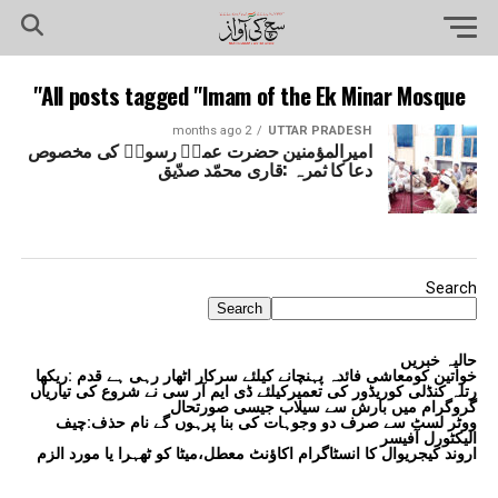
All posts tagged "Imam of the Ek Minar Mosque"
2 months ago
UTTAR PRADESH
امیرالمؤمنین حضرت عمرؓ رسولؐ کی مخصوص
دعا کا ثمرہ :قاری محمّد صدّیق
Search
Search
حالیہ خبریں
خواتین کومعاشی فائدہ پہنچانے کیلئے سرکار اٹھار رہی ہے قدم :ریکھا
رتلہ کنڈلی کوریڈور کی تعمیرکیلئے ڈی ایم آر سی نے شروع کی تیاریاں
گروگرام میں بارش سے سیلاب جیسی صورتحال
ووٹر لسٹ سے صرف دو وجوہات کی بنا پرہوں گے نام حذف:چیف
الیکٹورل آفیسر
اروند کیجریوال کا انسٹاگرام اکاؤنٹ معطل،میٹا کو ٹھہرا یا مورد الزم