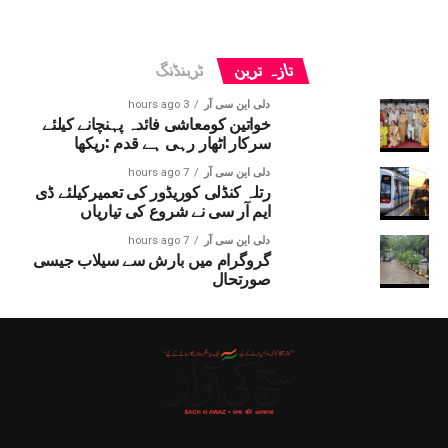
تازہ ترین
ٹرینڈنگ
دلی این سی آر
3 hours ago
خواتین کومعاشی فائدہ پہنچانے کیلئے
سرکار اٹھار رہی ہے قدم :ریکھا
دلی این سی آر
7 hours ago
رتلہ کنڈلی کوریڈور کی تعمیرکیلئے ڈی
ایم آر سی نے شروع کی تیاریاں
دلی این سی آر
7 hours ago
گروگرام میں بارش سے سیلاب جیسی
صورتحال