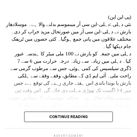
شرکت کی۔حکام نے بتایا کہ میٹنگ میں قانون نافذ کرنے والے
اداروں کے درمیان بہتر ہم آہنگی کے ذریعے یوم آزادی کی
(پی این این)
تقریبات کو ہموار اور واقعات سے پاک کرنے کو یقینی بنانے پر
نئی دہلی :دہلی-این سی آر میںموسم بدلنے والا ہے۔ موسلادھار
زور دیا گیا۔
بارش نے دہلی-این سی آر میں صورتحال مزید خراب کر دی۔
مختلف علاقوں میں پانی جمع ہوگیا۔ کئی حصوں میں ٹریفک
جام دیکھا گیا۔
دہلی میں جمعہ کو بارش نے 100 ملی میٹر کا ہندسہ عبور
کیا۔ دہلی میں زیادہ سے زیادہ درجہ حرارت میں 6 سے 7
ڈگری سیلسیس کی کمی ہوئی، جس سے مرطوب گرمی سے
راحت ملی۔ آئی ایم ڈی کے مطابق، وقفے وقفے سے ہلکی
بارش یا بوندا باندی اس ہفتے جاری رہنے کی توقع ہے، جس
میں 14 اگست تک تھوڑی مہلت دی جائے گی۔اس وقت تین
موسمی نظام فعال ہیں۔ محکمہ موسمیات کے مطابق، جنوب
مغربی اتر پردیش اور آس پاس کے علاقوں میں کم دباؤ کا
علاقہ کمزور ہوگیا ہے، لیکن اس سے منسلک سائیکلونک
CONTINUE READING
سرکولیشن اب شمال مشرقی راجستھان اور آس پاس کے
علاقوں میں سرگرم ہے۔ مانسون کی گرت دہلی، سدھی اور
دیگھا سے بھی گزر رہی ہے، جو مشرقی وسطی خلیج بنگال تک
ADVERTISEMENT