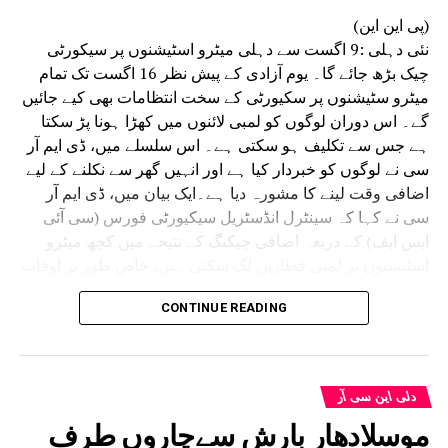
درمیان بہتر تعامل جیسے اقدامات اٹھائے ہیں۔
(پی این این)
انہوں نے کہا کہ سائنسی تحقیقات موثر فوجداری
نئی دہلی :9 اگست سے دہلی میٹرو اسٹیشنوں پر سیکورٹی
نظامِ انصاف کی ریڑھ کی ہڈی ہے۔ وقت پر کی جانے
چیک بڑھ جائے گا۔ یوم آزادی کے پیش نظر 16 اگست تک تمام
والی فارنسک تحقیقات سے مقدمات میں ہونے والی
میٹرو سٹیشنوں پر سکیورٹی کے سخت انتظامات بھی کیے جائیں
تاخیر کو کم کرنے کے ساتھ ساتھ شہریوں کو جلد
گے۔ اس دوران لوگوں کو لمبی لائنوں میں کھڑا ہونا پڑ سکتا
انصاف دلانے میں بھی مدد ملتی ہے۔
ہے جس سے تکلیف ہو سکتی ہے۔ اس سلسلے میں، ڈی ایم آر
سی نے لوگوں کو خبردار کیا ہے اور انہیں گھر سے نکلنے کے لیے
اضافی وقت لینے کا مشورہ دیا ہے۔ایک بیان میں، ڈی ایم آر
سی نے کہا کہ سینٹرل انڈسٹریل سیکیورٹی فورس (سی آئی
ایس ایف) کے ذریعہ اضافی چیکنگ کے نتیجے میں کچھ میٹرو
اسٹیشنوں پر لمبی قطاریں لگ سکتی ہیں، خاص طور پر اوقات
کے دوران۔ مسافروں کو مشورہ دیا جاتا ہے کہ وہ اس کے
CONTINUE READING
مطابق اپنے سفر کی منصوبہ بندی کریں اور اس مدت کے دوران
اضافی سفر کا وقت دیں۔
سوشل میڈیا پلیٹ فارم X پر اس معلومات کا اشتراک
کرتے ہوئے، DMRC نے کہا، “15 اگست 2026 کو یوم آزادی
دلی این سی آر
سے پہلے سخت حفاظتی انتظامات کے پیش نظر، CISF 9 اگست
موسلادھار بارش سےچاروں طرف
2026 (اتوار) سے تمام میٹرو اسٹیشنوں پر مسافروں کی