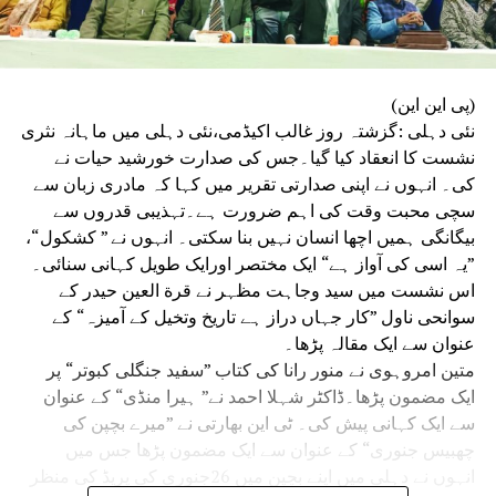
(پی این این)
نئی دہلی :گزشتہ روز غالب اکیڈمی،نئی دہلی میں ماہانہ نثری
نشست کا انعقاد کیا گیا۔جس کی صدارت خورشید حیات نے
کی۔ انہوں نے اپنی صدارتی تقریر میں کہا کہ مادری زبان سے
سچی محبت وقت کی اہم ضرورت ہے۔تہذیبی قدروں سے
بیگانگی ہمیں اچھا انسان نہیں بنا سکتی۔ انہوں نے ” کشکول“،
”یہ اسی کی آواز ہے“ ایک مختصر اورایک طویل کہانی سنائی۔
اس نشست میں سید وجاہت مظہر نے قرة العین حیدر کے
سوانحی ناول ”کار جہاں دراز ہے تاریخ وتخیل کے آمیزہ“ کے
عنوان سے ایک مقالہ پڑھا۔
متین امروہوی نے منور رانا کی کتاب ”سفید جنگلی کبوتر“ پر
ایک مضمون پڑھا۔ڈاکٹر شہلا احمد نے” ہیرا منڈی“ کے عنوان
سے ایک کہانی پیش کی۔ ٹی این بھارتی نے ”میرے بچپن کی
چھبیس جنوری“ کے عنوان سے ایک مضمون پڑھا جس میں
انہوں نے دہلی میں اپنے بچپن میں 26جنوری کی پریڈ کی منظر