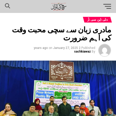
دلی این سی آر
مادری زبان سے سچی محبت وقت
کی اہم ضرورت
on
January 27, 2025
2 years ago
Published
sachkiawaz
By