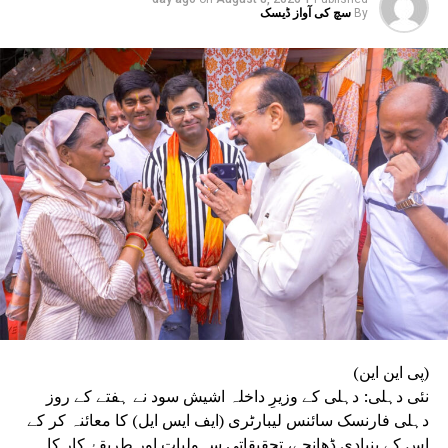
By
سچ کی آواز ڈیسک
(پی این این)
نئی دہلی: دہلی کے وزیرِ داخلہ اشیش سود نے ہفتے کے روز
دہلی فارنسک سائنس لیبارٹری (ایف ایس ایل) کا معائنہ کر کے
اس کے بنیادی ڈھانچے، تحقیقاتی سہولیات اور طریقۂ کار کا