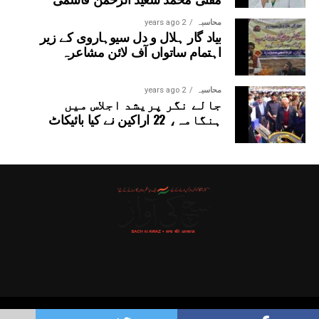
محاسبہ
2 years ago
بیاد گار ہلال و دل سیوہاروی کے زیر
اہتمام ساتواں آف لائن مشاعرہ
محاسبہ
2 years ago
جالے نگر پریشد اجلاس میں
ہنگامہ، 22 اراکین نے کیا بائیکاٹ
Copyright © 2025 Probitas News Network