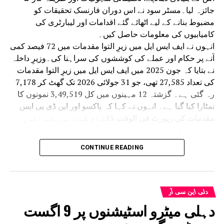
جائزہ لیا۔مسٹر سود نے اس دوران فارنسک تحقیقات کو
مضبوط بنانے کے لیے اٹھائے گئے اقدامات اور لیبارٹری کی
کامیابیوں کی معلومات حاصل کیں۔
انہوں نے ایف ایس ایل میں زیرِ التوا مقدمات میں 72 فیصد کمی
آنے پر حکام اور عملے کی کوششوں کی سراہنا کی۔وزیرِ داخلہ
نے بتایا کہ جون 2025 میں ایف ایس ایل میں زیرِ التوا مقدمات
کی تعداد 27,585 تھی، جو 31 جولائی 2026 تک گھٹ کر 7,178
رہ گئی ہے۔ گزشتہ 12 مہینوں میں کل 3,49,519 نمونوں کا
نمٹارا کیا گیا ہے۔ انہوں نے کہا کہ پاکسو اور این ڈی پی ایس
مقدمات کی رپورٹ فی الوقت 15کام کے دنوں کے اندر
دستیاب کرائی جا رہی ہے۔
نومبر 2025 سے لیبارٹری میں ہر مہینے 3,000 سے زائد
CONTINUE READING
مقدمات کی جانچ کی صلاحیت حاصل کی جا رہی ہے۔
انہوں نے کہا کہ وزیر اعظم نریندر مودی اور وزیرِ
داخلہ امت شاہ کی رہنمائی میں ایف ایس ایل کو
سائنسی اور انسانی وسائل کے سطح پر مسلسل جدید
دلی این سی آر
بنایا جا رہا ہے۔
دہلی میٹرو اسٹیشنوں پر 9 اگست
سال 2025 میں مقدمات کی جانچ اور رپورٹنگ کے لیے 247