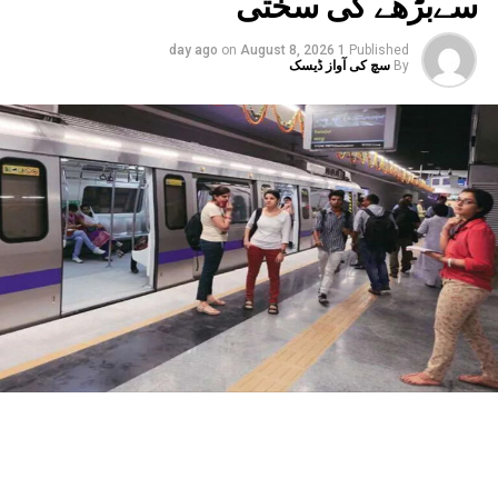
سےبڑھے گی سختی
سائنسی عملے کی ٹھیکے کی بنیاد (کنٹریکٹ) پر مشن موڈ میں
بھرتی کی گئی۔ اس کے علاوہ جائے وقوعہ کی جانچ اور دیگر
on
August 8, 2026
1 day ago
Published
فارنسک کاموں کے لیے 90 ایم ایس سی اہل انٹرمز کو 30
By
سچ کی آواز ڈیسک
ہزار روپے ماہانہ اسٹائپنڈ پر مقرر کرنے کی پہل
کی گئی ہے۔انہوں نے بتایا کہ ایف ایس ایل کو جدید
ترین بنانے کے لیے ضروری مشینری، سائنسی آلات،
سائبر ورک اسٹیشن اور استعمال کی اشیاء کی
خریداری کی گئی ہے۔
دہلی پولیس کی چھ رینجز اور 15 اضلاع میں نئے فوجداری
قوانین کے مطابق جائے وقوعہ پر فوری سائنسی
امداد دستیاب کرانے کے لیے فارنسک ماہرین
تعینات کیے گئے ہیں۔ مختلف رینجز میں فارنسک
ٹیموں کے استعمال کے لیے چھ موبائل فارنسک وین
بھی خریدی اور فعال کی جا رہی ہیں۔مسٹر سود نے
کہا کہ زیرِ التوا مقدمات کو کم کرنے کے لیے ایف
ایس ایل نے بہتر انسانی وسائل کے انتظام، توسیع
شدہ اور لچکدار کام کے اوقات، ہفتہ وار چھٹیوں
میں کام، عملے کے لیے نقل و حمل، سکیورٹی و کھانے
کا انتظام، اسٹاف روٹیشن اور مختلف ڈویژنوں کے