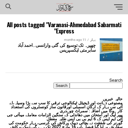
All posts tagged "Varanasi-Ahmedabad Sabarmati
Express"
بہار
11 months ago
چھپرہ تک توسیع کی گئی وارانسی۔احمد آباد
سابرمتی ایکسپریس
Search
Search
حالیہ خبریں
مصنوعی ذہانت اور ڈیجیٹل ٹیکنالوجی ترقی کا سب سے بڑا وسیلہ،اے
آئی سے بہار کے ارکانِ اسمبلی اورقانون ساز کونسلروں کی استعداد
کار ہوگا میں اضافہ: سمراٹ چوہدری
پیپر لیک اور امتحان میں دھاندلی کے سنگین الزامات معاملے میںآئی جی
آئی ایم ایس کے 6 ایم بی بی ایس طلبہ معطل
گورنر کی شفقت نے بچائی دیپک پرکاش کی کرسی، بہار حکومت کی
سفارش پر لیا گیا فیصلہ،اب 16 مارچ 2027 تک رہے گی دیپک پرکاش