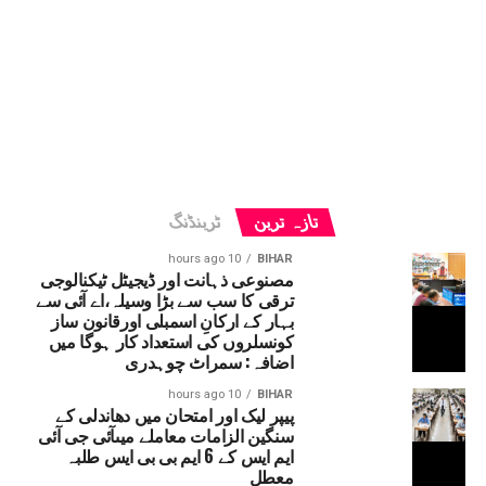
تازہ ترین
ٹرینڈنگ
10 hours ago
BIHAR
مصنوعی ذہانت اور ڈیجیٹل ٹیکنالوجی
ترقی کا سب سے بڑا وسیلہ،اے آئی سے
بہار کے ارکانِ اسمبلی اورقانون ساز
کونسلروں کی استعداد کار ہوگا میں
اضافہ: سمراٹ چوہدری
10 hours ago
BIHAR
پیپر لیک اور امتحان میں دھاندلی کے
سنگین الزامات معاملے میںآئی جی آئی
ایم ایس کے 6 ایم بی بی ایس طلبہ
معطل