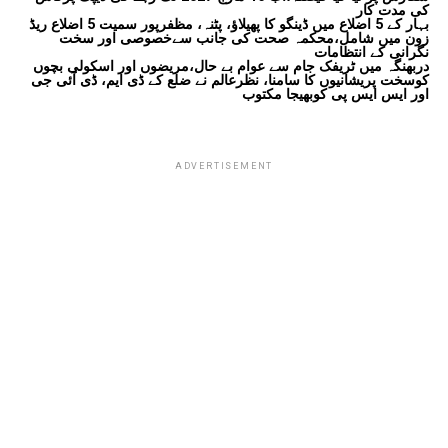
کی مدت کار
بہار کے 5 اضلاع میں ڈینگو کا پھیلاؤ، پٹنہ، مظفرپور سمیت 5 اضلاع ریڈ
زون میں شامل،محکمہ صحت کی جانب سےخصوصی اور سخت
نگرانی کے انتظامات
دربھنگہ میں ٹریفک جام سے عوام بے حال،مریضوں اور اسکولی بچوں
کوسخت پریشانیوں کا سامنا، نظرعالم نے ضلع کے ڈی ایم، ڈی آئی جی
اور ایس ایس پی کوبھیجا مکتوب
ADVERTISEMENT