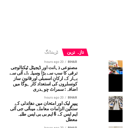
تازہ ترین
ٹرینڈنگ
20 hours ago
BIHAR
مصنوعی ذہانت اور ڈیجیٹل ٹیکنالوجی
ترقی کا سب سے بڑا وسیلہ،اے آئی سے
بہار کے ارکانِ اسمبلی اورقانون ساز
کونسلروں کی استعداد کار ہوگا میں
اضافہ: سمراٹ چوہدری
20 hours ago
BIHAR
پیپر لیک اور امتحان میں دھاندلی کے
سنگین الزامات معاملے میںآئی جی آئی
ایم ایس کے 6 ایم بی بی ایس طلبہ
معطل
20 hours ago
BIHAR