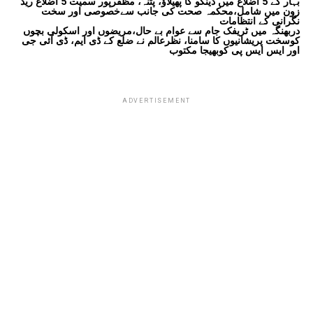
بہار کے 5 اضلاع میں ڈینگو کا پھیلاؤ، پٹنہ، مظفرپور سمیت 5 اضلاع ریڈ
زون میں شامل،محکمہ صحت کی جانب سےخصوصی اور سخت
نگرانی کے انتظامات
دربھنگہ میں ٹریفک جام سے عوام بے حال،مریضوں اور اسکولی بچوں
کوسخت پریشانیوں کا سامنا، نظرعالم نے ضلع کے ڈی ایم، ڈی آئی جی
اور ایس ایس پی کوبھیجا مکتوب
ADVERTISEMENT