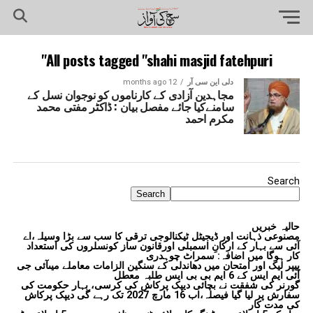
All posts tagged "shahi masjid fatehpuri"
دلی این سی آر
12 months ago
مجاہدین آزادی کے کارناموں کو نوجوان نسل کے
سامنےکیا جائے مفصل بیان : ڈاکٹر مفتی محمد
مکرم احمد
Search
Search
حالیہ خبریں
مصنوعی ذہانت اور ڈیجیٹل ٹیکنالوجی ترقی کا سب سے بڑا وسیلہ،اے
آئی سے بہار کے ارکانِ اسمبلی اورقانون ساز کونسلروں کی استعداد
کار ہوگا میں اضافہ: سمراٹ چوہدری
پیپر لیک اور امتحان میں دھاندلی کے سنگین الزامات معاملے میںآئی جی
آئی ایم ایس کے 6 ایم بی بی ایس طلبہ معطل
گورنر کی شفقت نے بچائی دیپک پرکاش کی کرسی، بہار حکومت کی
سفارش پر لیا گیا فیصلہ،اب 16 مارچ 2027 تک رہے گی دیپک پرکاش
کی مدت کار