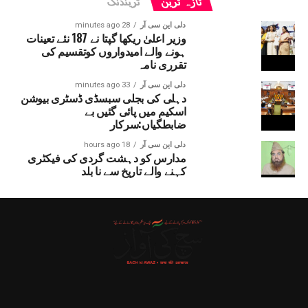
تازہ ترین
ٹرینڈنگ
دلی این سی آر
28 minutes ago
وزیر اعلیٰ ریکھا گپتا نے 187 نئے تعینات
ہونے والے امیدواروں کوتقسیم کی
تقرری نامہ
دلی این سی آر
33 minutes ago
دہلی کی بجلی سبسڈی ڈسٹری بیوشن
اسکیم میں پائی گئیں بے
ضابطگیاں:سرکار
دلی این سی آر
18 hours ago
مدارس کو دہشت گردی کی فیکٹری
کہنے والے تاریخ سے نا بلد