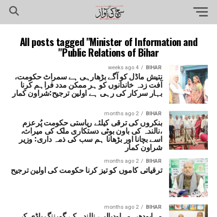
All posts tagged "Minister of Information and
Public Relations of Bihar"
4 weeks ago
BIHAR
نتیش ماڈل کو آگے بڑھارہی ہے سمراٹ حکومت،
آفت زدہ خاندانوں کو ہر ممکن مدد فراہم کرنا
بہار سرکار کی رہی ہے اولین ترجیح:شراون کمار
2 months ago
BIHAR
بنکروں کی ترقی کیلئے ریاستی حکومت پُرعزم
،نالندہ کی باون بوٹی دستکاری ملک کی میراث،
اسے بچانا اور بڑھانا ہم سب کی ذمہ داری: وزیر
شراون کمار
2 months ago
BIHAR
ترقیاتی کاموں کو تیز کرنا حکومت کی اولین ترجیح
2 months ago
BIHAR
مہابودھی مہاودیالیہ، نالندہ کے گورننگ باڈی کی