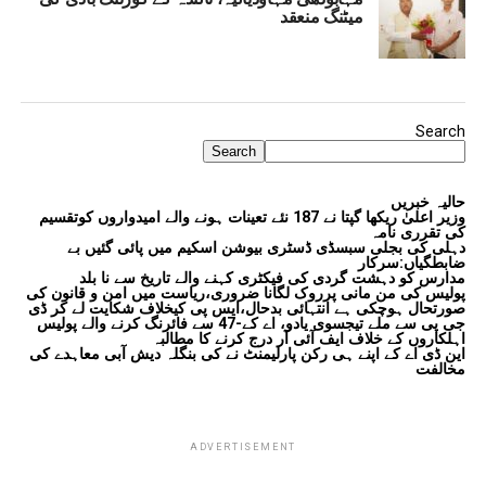
میٹنگ منعقد
Search
Search
حالیہ خبریں
وزیر اعلیٰ ریکھا گپتا نے 187 نئے تعینات ہونے والے امیدواروں کوتقسیم
کی تقرری نامہ
دہلی کی بجلی سبسڈی ڈسٹری بیوشن اسکیم میں پائی گئیں بے
ضابطگیاں:سرکار
مدارس کو دہشت گردی کی فیکٹری کہنے والے تاریخ سے نا بلد
پولیس کی من مانی پرروک لگانا ضروری،ریاست میں امن و قانون کی
صورتحال ہوچکی ہے انتہائی بدحال،ایس پی کیخلاف شکایت لے کر ڈی
جی پی سے ملے تیجسوی یادو، اے کے-47 سے فائرنگ کرنے والے پولیس
اہلکاروں کے خلاف ایف آئی آر درج کرنے کا مطالبہ
این ڈی اے کے اپنے ہی رکن پارلیمنٹ نے کی بنگلہ دیش آبی معاہدے کی
مخالفت
ADVERTISEMENT