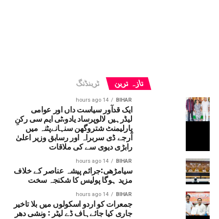
تازہ ترین
ٹرینڈنگ
14 hours ago
BIHAR
ایک قدآور سیاست داں اور عوامی
لیڈرہیں لالوپرساد یادو،ٹی ایم سی رکنِ
پارلیمنٹ شتروگھن سنہانےپٹنہ میں
آرجے ڈی سربراہ اور رسابق وزیر اعلیٰ
رابڑی دیوی سے کی ملاقات
14 hours ago
BIHAR
سیامڑھی:جرائم پیشہ عناصر کے خلاف
مزید ہوگا پولیس کا شکنجہ سخت
14 hours ago
BIHAR
جمعرات کو اردو اسکولوں میں بلا تاخیر
جاری کیا جائےہاف ڈے لیٹر : ونشی دھر