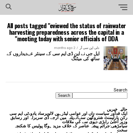
All posts tagged "eviewed the status of rainwater
harvesting preparedness across the capital in a
meeting today with senior officials of DDA"
دلی این سی آر
2 months ago
ایل جی نے این ڈی ایم سی کے سینئر عہدیداروں کے
ساتھ کی میٹنگ
Search
Search
حالیہ خبریں
ایک قدآور سیاست داں اور عوامی لیڈرہیں لالوپرساد یادو،ٹی ایم سی
رکنِ پارلیمنٹ شتروگھن سنہانےپٹنہ میں آرجے ڈی سربراہ اور رسابق
وزیر اعلیٰ رابڑی دیوی سے کی ملاقات
سیامڑھی:جرائم پیشہ عناصر کے خلاف مزید ہوگا پولیس کا شکنجہ
سخت