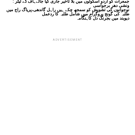
جمعرات کو اردو اسکولوں میں بلا تاخیر جاری کیا جائےہاف ڈے لیٹر :
ونشی دھر برجواسی
نوجوانوں کی تشویش کو سمجھ چکے ہیں راہل گاندھی،پریاگ راج میں
طلبہ کی گونج پروگرام میں شامل طلبہ کا ردعمل
دیوبند میں بجرنگ دل کاہنگامہ
ADVERTISEMENT