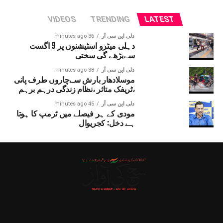
VIDEOS
TRENDING
LATEST
دلی این سی آر
36 minutes ago
دہلی میٹرو اسٹیشنوں پر 9 اگست
سےبڑھے گی سختی
دلی این سی آر
38 minutes ago
موسلادھار بارش سےچاروں طرف پانی
،ٹریفک متاثر ،نظام زندگی درہم برہم
دلی این سی آر
45 minutes ago
مودی کے ہر فیصلے میں ٹرمپ کا ہوتا
ہے دخل: کجریوال