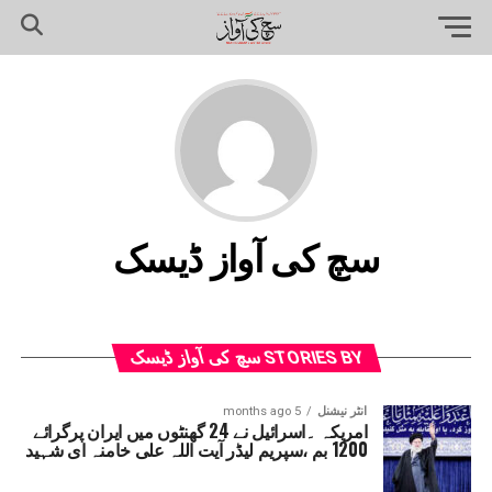
سچ کی آواز ڈیسک
STORIES BY سچ کی آواز ڈیسک
انٹر نیشنل
5 months ago
امریکہ ۔اسرائیل نے 24 گھنٹوں میں ایران پرگرائے
1200 بم ،سپریم لیڈر آیت اللہ علی خامنہ ای شہید