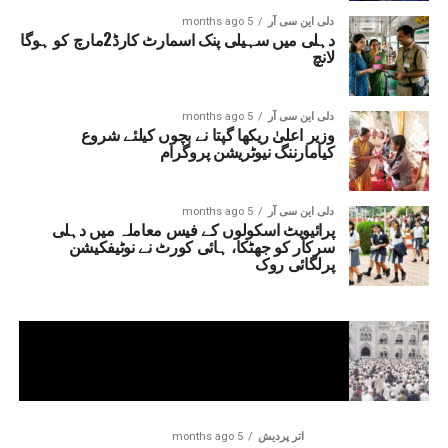
دلی این سی آر
5 months ago
دہلی میں سہیلی پنک اسمارٹ کارڈ2مارچ کو ہوگا
لانچ
دلی این سی آر
5 months ago
وزیر اعلیٰ ریکھا گپتا نے بچوں کیلئے شروع
کیامارننگ نیوٹریشن پروگرام
دلی این سی آر
5 months ago
پرائیویٹ اسکولوں کے فیس معاملہ میں دہلی
سرکار کو جھٹکا، ہائی کورٹ نے نوٹیفکیشن
پرلگائی روک
اتر پردیش
5 months ago