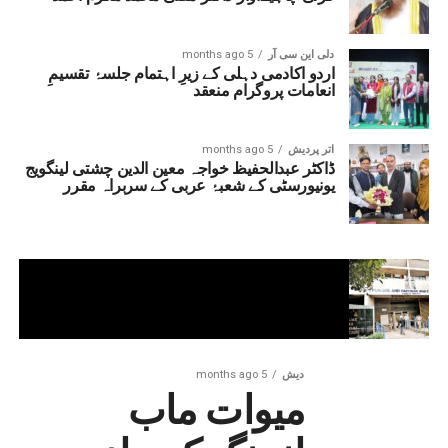
دلی این سی آر
5 months ago
اردو اکادمی دہلی کے زیرِ اہتمام جلسۂ تقسیمِ
انعامات پروگرام منعقد
اتر پردیش
5 months ago
ڈاکٹر عبدالحفیظ خواجہ معین الدین چشتی لینگویج
یونیورسٹی کے شعبۂ عربی کے سربراہ مقرر
دیش
5 months ago
میوات ماب