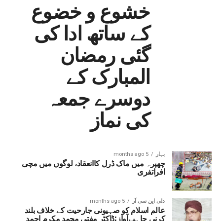
خشوع و خضوع
کے ساتھ ادا کی
گئی رمضان
المبارک کے
دوسرے جمعہ
کی نماز
بہار
5 months ago
چھپرہ میں ماک ڈرل کاانعقاد، لوگوں میں مچی
افراتفری
دلی این سی آر
5 months ago
عالم اسلام کو صہیونی جارحیت کے خلاف بلند
کرنی چاہیےآواز:ڈاکٹر مفتی محمد مکرم احمد