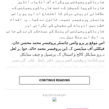
فارماکوویجیلنس پروگرام آف انڈیا، انڈین
یا رب العالمین۔
فارماکوپیا کمیشن کے تحت فارماکوویجیلنس کے
علاقائی تربیتی مرکز کا افتتاح اے ایم یو وائس
چانسلر پروفیسر نعیمہ خاتون نے کیا۔ یہ اقدام
خطے میں ادویات کی سفیٹی کی نگرانی اور
فارماکوویجیلنس ٹریننگ کو مستحکم کرنے کی جانب
یہ ایک اہم سنگ میل ہے۔
اس موقع پر پرو وائس چانسلر پروفیسر محمد محسن خان،
فیکلٹی آف میڈیسن کے ڈین پروفیسر محمد خالد، جواہر لعل
نہرو میڈیکل کالج و اسپتال کے پرنسپل و چیف میڈیکل
سپرنٹنڈنٹ پروفیسر انجم پرویز، دفتر رابطہ عامہ کی ممبر
انچارج پروفیسر وبھا شرما اور شعبہ فارماکولوجی کے چیئرمین
پروفیسر سید ضیاء الرحمن موجود تھے۔
تقریب سے خطاب کرتے ہوئے وائس چانسلر پروفیسر نعیمہ
CONTINUE READING
خاتون نے کہا کہ علاقائی تربیتی مرکز کا قیام محفوظ اور
معقول طریقے سے ادویات کے استعمال کے فروغ کے تئیں اے ایم
یو کے عزم کا مظہر ہے۔ انہوں نے کہا کہ جدید طبی نظام میں
ADVERTISEMENT
ایک مضبوط فارماکوویجیلنس نظام ناگزیر ہے، جو ادویات کے
بازار میں آنے کے بعد بھی ان کی حفاظت اور اثر کی مسلسل