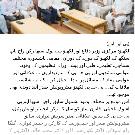
(پی این این)
لکھنؤ: مرکزی وزیر دفاع اور لکھنؤ سے لوک سبھا رکن راج ناتھ
سنگھ کے لکھنؤ کے دورے کے دوران، مقامی باشندوں، مختلف
سماجی، تعلیمی، طبی اور پیشہ ورانہ تنظیموں کے وفود،
عوامی نمائندوں اور بی جے پی کے عہدیداروں نے علاقائی اور
عوامی مفاد کے مسائل پر تبادلہ خیال کرنے کے لیے شائستہ
ملاقات کی۔ بی جے پی لکھنؤ میٹروپولیٹن صدر آنند دویدی بھی
موجود تھے۔
اس موقع پر مختلف وفود بشمول سابق راجیہ سبھا ایم پی
اشوک باجپئی، قانون ساز کونسل کے رکن انجینئر اونیش پٹیل،
بی جے پی کے سابق علاقائی صدر سریش تیواری، سابق
میٹروپولیٹن صدر اور جمہوریت کے کارکن راجیندر تیواری، گنگا
رام امبیڈکر، ڈاکٹر نکول سنہا اور ڈاکٹر محمد خالد، ڈاکٹروں کے