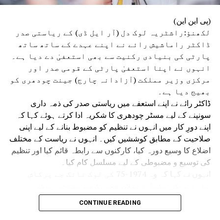
(پی این این)
لکھنؤ:راشٹریہ لوک دل (آر ایل ڈی) کے ریاستی صدر
ڈاکٹر راماشیش رائے نے اپنے عہدے کے ساتھ ساتھ
پارٹی کی بنیادی رکنیت سے بھی استعفیٰ دے دیا ہے۔
انہوں نے اپنا استعفیٰ پارٹی کے قومی صدر اور
مرکزی وزیر مملکت (آزادانہ چارج) جینت چودھری کو
بھیج دیا ہے۔
ڈاکٹر رائے نے اپنے استعفے میں ریاستی صدر کی ذمہ داری
سونپنے کے لیے مسٹر چودھری کا شکریہ ادا کرتے ہوئے کہا کہ
اپنے دورِ کار میں انہوں نے تنظیم کو مضبوط بنانے کے لیے اپنی
صلاحیت کے مطابق کوششیں کیں۔ انہوں نے ریاست کے مختلف
اضلاع کا وسیع دورہ کیا، کارکنوں سے رابطہ قائم کیا اور تنظیم
کی توسیع و مضبوطی کے لیے مسلسل کام کیا۔
انہوں نے کہا کہ وہ 1974-75 کی لوک نائک جے پرکاش
نارائن کی مکمل انقلاب تحریک سے متاثر ہوکر
سیاست میں آئے تھے۔ اس وقت بدعنوانی، مہنگائی،
CONTINUE READING
بے روزگاری، جمہوری اداروں کے زوال اور حکومت و