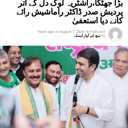
بڑا جھٹکا،راشٹریہ لوک دل کے اتر
پردیش صدر ڈاکٹر راماشیش رائے
کانے دیا استعفیٰ
on
August 7, 2026
16 hours ago
Published
By
سچ کی آواز ڈیسک