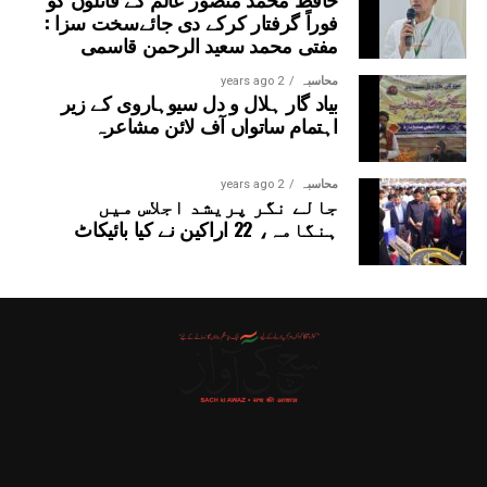
فوراً گرفتار کرکے دی جائےسخت سزا :
مفتی محمد سعید الرحمن قاسمی
محاسبہ
2 years ago
بیاد گار ہلال و دل سیوہاروی کے زیر
اہتمام ساتواں آف لائن مشاعرہ
محاسبہ
2 years ago
جالے نگر پریشد اجلاس میں
ہنگامہ، 22 اراکین نے کیا بائیکاٹ