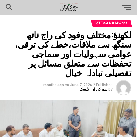
UTTAR PRADESH
لکھنؤ:مختلف وفود کی راج ناتھ
سنگھ سے ملاقات،خطے کی ترقی،
عوامی سہولیات اور سماجی
تحفظات سے متعلق مسائل پر
تفصیلی تبادلہ خیال
on
June 7, 2026
2 months ago
Published
By
سچ کی آواز ڈیسک