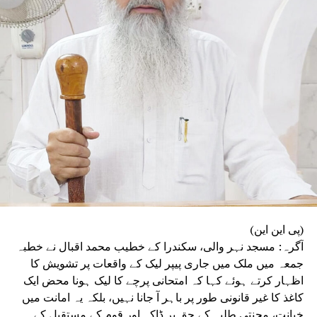
مسلسل نقصان پہنچ رہا ہے۔ انہوں نے اپنے استعفے
میں کہا کہ آئین، جمہوریت اور آئینی اداروں پر
ہونے والے حملوں سے جمہوریت خطرے میں ہے۔ ’’فرد
سے بڑی پارٹی اور پارٹی سے بڑا ملک‘‘ کے جذبے کا
ذکر کرتے ہوئے انہوں نے کہا کہ انہی نظریاتی اور
اخلاقی وجوہات کی بنا پر وہ ریاستی صدر کے عہدے
اور پارٹی کی بنیادی رکنیت سے اپنا استعفیٰ دے
رہے ہیں۔
(پی این این)
آگرہ: مسجد نہر والی، سکندرا کے خطیب محمد اقبال نے خطبہ
جمعہ میں ملک میں جاری پیپر لیک کے واقعات پر تشویش کا
اظہار کرتے ہوئے کہا کہ امتحانی پرچے کا لیک ہونا محض ایک
کاغذ کا غیر قانونی طور پر باہر آ جانا نہیں، بلکہ یہ امانت میں
خیانت، محنتی طلبہ کے حق پر ڈاکہ اور قوم کے مستقبل کے