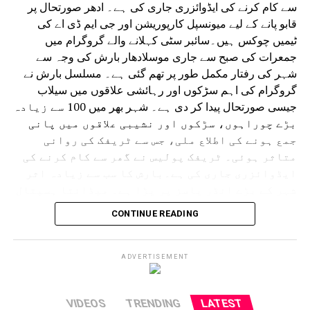
سے کام کرنے کی ایڈوائزری جاری کی ہے۔ ادھر صورتحال پر
قابو پانے کے لیے میونسپل کارپوریشن اور جی ایم ڈی اے کی
ٹیمیں چوکس ہیں۔سائبر سٹی کہلانے والے گروگرام میں
جمعرات کی صبح سے جاری موسلادھار بارش کی وجہ سے
شہر کی رفتار مکمل طور پر تھم گئی ہے۔ مسلسل بارش نے
گروگرام کی اہم سڑکوں اور رہائشی علاقوں میں سیلاب
جیسی صورتحال پیدا کر دی ہے۔ شہر بھر میں 100 سے زیادہ
بڑے چوراہوں، سڑکوں اور نشیبی علاقوں میں پانی
جمع ہونے کی اطلاع ملی، جس سے ٹریفک کی روانی
متاثر ہوئی۔ ٹریفک پولیس نے گھر سے کام کرنے کی
ایڈوائزری جاری کی ہے۔بارش کا سب سے زیادہ اثر
شہر کے بڑے انڈر پاسز پر پڑا ہے۔ میڈانتا ہسپتال
سے دہلی کی طرف جانے والا انڈر پاس کئی فٹ پانی سے
CONTINUE READING
بھر گیا۔ ایک گاڑی رک گئی اور پانی بھرنے میں
پھنس گئی۔ اسی طرح سرائے الوردی ریلوے انڈر پاس
مکمل طور پر زیر آب آ گیا جس سے گاڑیوں کی
ADVERTISEMENT
آمدورفت مکمل طور پر متاثر ہوئی۔ ڈرائیورز اپنی
گاڑیاں نکالنے کے لیے اپنی جانیں خطرے میں
VIDEOS
TRENDING
LATEST
ڈالنے پر مجبور ہوگئے، جب کہ کئی مقامات پر پانی