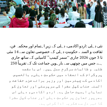
نئی دہلی :اردو اکادمی، دہلی کے زیرِ اہتمام اور محکمہ فن،
ثقافت و السنہ، حکومتِ دہلی کے خصوصی تعاون سے 14 مئی
تا 3 جون 2026 جاری ’’سمر کیمپ‘‘ کامیابی کے ساتھ جاری
ہے، جس میں چوتھی سے بارہویں جماعت تک کے تقریباً 230
طلبہ و طالبات سرگرمِ عمل ہیں۔ اس بامقصد
پروگرام کے انعقاد میں حکومتِ دہلی، بالخصوص
اکادمی کے چیئرمین اور وزیر برائے فن، ثقافت و
السنہ جناب کپل مشرا کی سرپرستی اور تعاون کو
نمایاں اہمیت حاصل ہے۔ اردو اکادمی، دہلی اس
بھرپور تعاون پر حکومتِ دہلی اور جناب کپل مشرا
کا تہہِ دل سے شکریہ ادا کرتی ہے۔