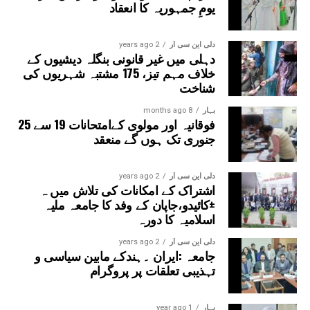
یومِ جمہوریہ کا انعقاد
دلی این سی آر
2 years ago
دہلی میں غیر قانونی بنگلہ دیشیوں کے
خلاف مہم تیز، 175 مشتبہ شہریوں کی
شناخت
بہار
8 months ago
فوقانیہ اور مولوی کےامتحانات 19 سے 25
جنوری تک ہوں گے منعقد
دلی این سی آر
2 years ago
اشتراک کے امکانات کی تلاش میں ہ
±کائیدو،جاپان کے وفد کا جامعہ ملیہ
اسلامیہ کا دورہ
دلی این سی آر
2 years ago
جامعہ :ایران ۔ہندکے مابین سیاسی و
تہذیبی تعلقات پر پروگرام
بہار
1 year ago