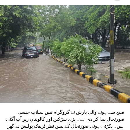
ہیں۔ ان دونوں راستوں کو اتر پردیش کی کابینہ سے بھی
منظوری مل چکی ہے۔ مرکزی منظوری کے بعد، NMRC نے ان
دونوں راستوں پر کام شروع کرنے کے لیے تقریباً چھ ماہ قبل
ٹینڈر جاری کیا تھا۔ ٹینڈر کی آخری تاریخ میں دو بار توسیع کی
گئی۔ اب اس عمل کے لیے ایجنسی کا انتخاب کر لیا گیا ہے۔این
ایم آر سی کے عہدیداروں نے بتایا کہ دونوں راستوں پر کام
شروع کرنے کے لئے ایل این ٹی نامی ایجنسی کا انتخاب کیا گیا
ہے۔ یہ ایجنسی دونوں راستوں پر تعمیراتی کام کرے گی۔
دونوں راستوں پر سول کام کے لیے منتخب کردہ ایجنسی لارسن
اینڈ ٹوبرو (L&T) ہے۔ سول ورک کی تخمینہ لاگت 1,200 کروڑ
ہے۔اس لائن پر آٹھ اسٹیشن بنائے جائیں گے۔ ان میں
سیکٹر-38A بوٹینیکل گارڈن، سیکٹر-44، نوئیڈا آفس، سیکٹر-96،
سیکٹر-97، سیکٹر-105، سیکٹر-108، سیکٹر-93، اور پنچشیل
بوائز انٹر کالج شامل ہوں گے۔
صبح سے ہونے والی بارش نے گروگرام میں سیلاب جیسی
صورتحال پیدا کر دی ہے۔ بڑی سڑکیں اور کالونیاں زیر آب آگئی
ہیں۔ بگڑتی ہوئی صورتحال کے پیش نظر ٹریفک پولیس نے گھر