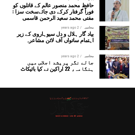
حافظ محمد منصور عالم کے قاتلوں کو
فوراً گرفتار کرکے دی جائےسخت سزا :
مفتی محمد سعید الرحمن قاسمی
محاسبہ
2 years ago
بیاد گار ہلال و دل سیوہاروی کے زیر
اہتمام ساتواں آف لائن مشاعرہ
محاسبہ
2 years ago
جالے نگر پریشد اجلاس میں
ہنگامہ، 22 اراکین نے کیا بائیکاٹ