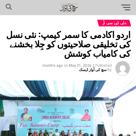
دلی این سی آر
اردو اکادمی کا سمر کیمپ: نئی نسل
کی تخلیقی صلاحیتوں کو جِلا بخشنے
کی کامیاب کوشش
on
May 31, 2026
2 months ago
Published
By
سچ کی آواز ڈیسک