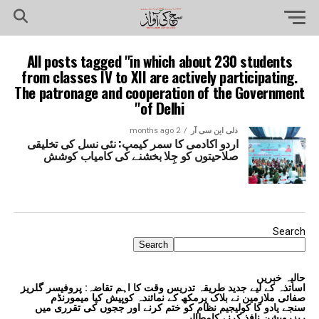
All posts tagged "in which about 230 students
from classes IV to XII are actively participating.
The patronage and cooperation of the Government
of Delhi"
دلی این سی آر
2 months ago
اردو اکادمی کا سمر کیمپ: نئی نسل کی تخلیقی
صلاحیتوں کو جِلا بخشنے کی کامیاب کوشش
Search
Search
حالیہ خبریں
اساتذہ کے لیے جدید طریقہ تدریس وقت کا اہم تقاضہ: پروفیسر گلریز
صفائی ملازمین نے بلاک پرمکھ کے نمائندہ کوپیش کیا میمورنڈم
سنجے یادو کا کولیجیم نظام کو ختم کرنے اور ججوں کی تقرری میں
ریزرویشن نافذ کرنے کامطالبہ