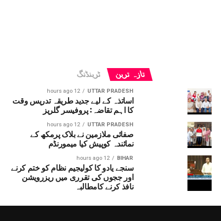
تازہ ترین
ٹرینڈنگ
12 hours ago
UTTAR PRADESH
اساتذہ کے لیے جدید طریقہ تدریس وقت
کا اہم تقاضہ: پروفیسر گلریز
12 hours ago
UTTAR PRADESH
صفائی ملازمین نے بلاک پرمکھ کے
نمائندہ کوپیش کیا میمورنڈم
12 hours ago
BIHAR
سنجے یادو کا کولیجیم نظام کو ختم کرنے
اور ججوں کی تقرری میں ریزرویشن
نافذ کرنے کامطالبہ