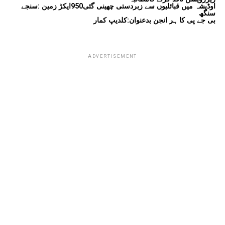
اوڈیشہ میں قبائلیوں سے زبردستی چھینی گئی950ایکڑ زمین :سنجے
سنگھ
بی جے پی کا ہر انجن بدعنوان:کلدیپ کمار
ADVERTISEMENT