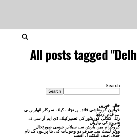
All posts tagged "Delh
Search
Search
حالیہ خبریں
خواتین کومعاشی فائدہ پہنچانے کیلئے سرکار اٹھار رہی
ہے قدم :ریکھا
رتلہ کنڈلی کوریڈور کی تعمیرکیلئے ڈی ایم آر سی نے
شروع کی تیاریاں
گروگرام میں بارش سے سیلاب جیسی صورتحال
ووٹر لسٹ سے صرف دو وجوہات کی بنا پرہوں گے نام
حذف:چیف الیکٹورل آفیسر