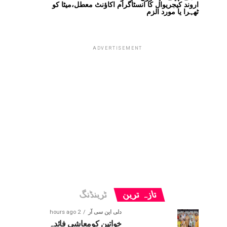
اروند کیجریوال کا انسٹاگرام اکاؤنٹ معطل،میٹا کو
ٹھہرا یا مورد الزم
ADVERTISEMENT
تازہ ترین
ٹرینڈنگ
دلی این سی آر
2 hours ago
خواتین کومعاشی فائدہ