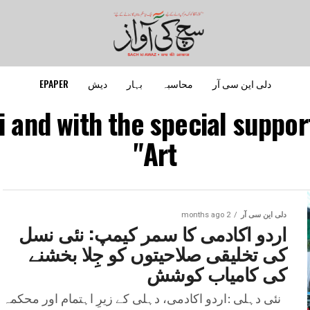
دلی این سی آر
محاسبہ
بہار
دیش
EPAPER
i and with the special suppo
Art"
دلی این سی آر
2 months ago
اردو اکادمی کا سمر کیمپ: نئی نسل
کی تخلیقی صلاحیتوں کو جِلا بخشنے
کی کامیاب کوشش
نئی دہلی :اردو اکادمی، دہلی کے زیرِ اہتمام اور محکمہ