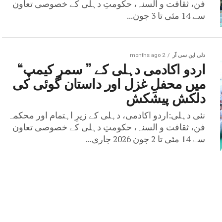
فن، ثقافت و السنہ، حکومتِ دہلی کے خصوصی تعاون
سے 14 مئی تا 3 جون...
دلی این سی آر
2 months ago
اردو اکادمی دہلی کے ’’ سمر کیمپ‘‘
میں محفلِ غزل اور داستان گوئی کی
دلکش پیشکش
نئی دہلی:اردو اکادمی، دہلی کے زیرِ اہتمام اور محکمہ
فن، ثقافت و السنہ، حکومتِ دہلی کے خصوصی تعاون
سے 14 مئی تا 2 جون 2026 جاری...