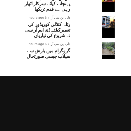
پہنچانے کیلئے سرکار اٹھار
رہی ہے قدم :ریکھا
دلی این سی آر
6 hours ago
رتلہ کنڈلی کوریڈور کی
تعمیرکیلئے ڈی ایم آر سی
نے شروع کی تیاریاں
دلی این سی آر
6 hours ago
گروگرام میں بارش سے
سیلاب جیسی صورتحال