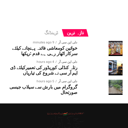
تازہ ترین
ٹرینڈنگ
دلی این سی آر
9 minutes ago
خواتین کومعاشی فائدہ پہنچانے کیلئے
سرکار اٹھار رہی ہے قدم :ریکھا
دلی این سی آر
4 hours ago
رتلہ کنڈلی کوریڈور کی تعمیرکیلئے ڈی
ایم آر سی نے شروع کی تیاریاں
دلی این سی آر
5 hours ago
گروگرام میں بارش سے سیلاب جیسی
صورتحال