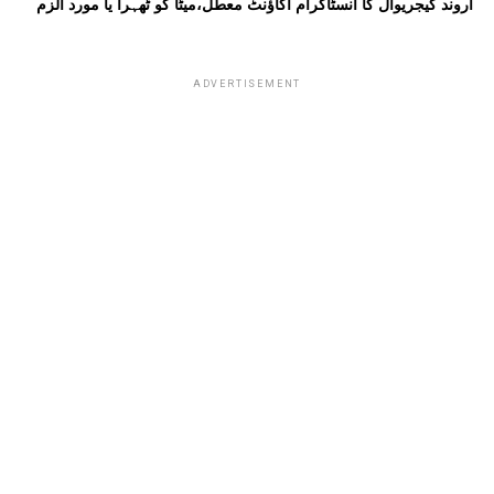
اروند کیجریوال کا انسٹاگرام اکاؤنٹ معطل،میٹا کو ٹھہرا یا مورد الزم
ADVERTISEMENT