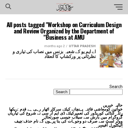
All posts tagged "Workshop on Curriculum Design
and Review Organized by the Department of
Business at AMU"
2 months ago
UTTAR PRADESH
اے ایم یو کے شعبہ بزنس میں نصاب کی تیاری و
نظرثانی پر ورکشاپ کا انعقاد
Search
Search
حالیہ خبریں
خواتین کومعاشی فائدہ پہنچانے کیلئے سرکار اٹھار رہی ہے قدم :ریکھا
رتلہ کنڈلی کوریڈور کی تعمیرکیلئے ڈی ایم آر سی نے شروع کی تیاریاں
گروگرام میں بارش سے سیلاب جیسی صورتحال
ووٹر لسٹ سے صرف دو وجوہات کی بنا پرہوں گے نام حذف:چیف
الیکٹورل آفیسر