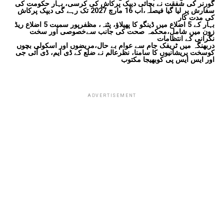
گورنر کی شفقت نے بچائی دیپک پرکاش کی کرسی، بہار حکومت کی
سفارش پر لیا گیا فیصلہ،اب 16 مارچ 2027 تک رہے گی دیپک پرکاش
کی مدت کار
بہار کے 5 اضلاع میں ڈینگو کا پھیلاؤ، پٹنہ، مظفرپور سمیت 5 اضلاع ریڈ
زون میں شامل،محکمہ صحت کی جانب سےخصوصی اور سخت
نگرانی کے انتظامات
دربھنگہ میں ٹریفک جام سے عوام بے حال،مریضوں اور اسکولی بچوں
کوسخت پریشانیوں کا سامنا، نظرعالم نے ضلع کے ڈی ایم، ڈی آئی جی
اور ایس ایس پی کوبھیجا مکتوب
ADVERTISEMENT