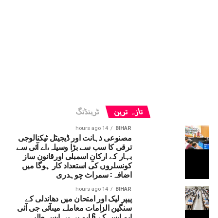
تازہ ترین
ٹرینڈنگ
14 hours ago
BIHAR
مصنوعی ذہانت اور ڈیجیٹل ٹیکنالوجی
ترقی کا سب سے بڑا وسیلہ،اے آئی سے
بہار کے ارکانِ اسمبلی اورقانون ساز
کونسلروں کی استعداد کار ہوگا میں
اضافہ: سمراٹ چوہدری
14 hours ago
BIHAR
پیپر لیک اور امتحان میں دھاندلی کے
سنگین الزامات معاملے میںآئی جی آئی
ایم ایس کے 6 ایم بی بی ایس طلبہ