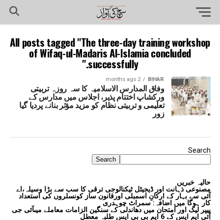
All posts tagged "The three-day training workshop
of Wifaq-ul-Madaris Al-Islamia concluded
successfully."
2 months ago
BIHAR
وفاق المدارس الاسلامیہ کا سہ روزہ تربیتی
ورکشاپ اختتام پذیر، اجلاس میں مدارس کے
تعلیمی و تربیتی نظام کو مزید مؤثر بنانے پردیا گیا
زور
Search
Search
حالیہ خبریں
مصنوعی ذہانت اور ڈیجیٹل ٹیکنالوجی ترقی کا سب سے بڑا وسیلہ،اے
آئی سے بہار کے ارکانِ اسمبلی اورقانون ساز کونسلروں کی استعداد
کار ہوگا میں اضافہ: سمراٹ چوہدری
پیپر لیک اور امتحان میں دھاندلی کے سنگین الزامات معاملے میںآئی جی
آئی ایم ایس کے 6 ایم بی بی ایس طلبہ معطل