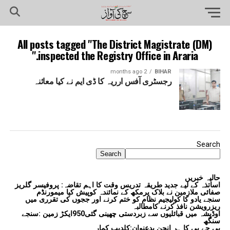
All posts tagged "The District Magistrate (DM)
inspected the Registry Office in Araria."
2 months ago
BIHAR
رجسٹری آفس ارریہ کا ڈی ایم نے کیا معائنہ
Search
Search
حالیہ خبریں
اساتذہ کے لیے جدید طریقہ تدریس وقت کا اہم تقاضہ: پروفیسر گلریز
صفائی ملازمین نے بلاک پرمکھ کے نمائندہ کوپیش کیا میمورنڈم
سنجے یادو کا کولیجیم نظام کو ختم کرنے اور ججوں کی تقرری میں
ریزرویشن نافذ کرنے کامطالبہ
اوڈیشہ میں قبائلیوں سے زبردستی چھینی گئی950ایکڑ زمین :سنجے
سنگھ
بی جے پی کا ہر انجن بدعنوان:کلدیپ کمار