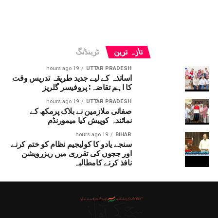
تازہ ترین
ٹرینڈنگ
19 hours ago
UTTAR PRADESH
اساتذہ کے لیے جدید طریقہ تدریس وقت
کا اہم تقاضہ: پروفیسر گلریز
19 hours ago
UTTAR PRADESH
صفائی ملازمین نے بلاک پرمکھ کے
نمائندہ کوپیش کیا میمورنڈم
19 hours ago
BIHAR
سنجے یادو کا کولیجیم نظام کو ختم کرنے
اور ججوں کی تقرری میں ریزرویشن
نافذ کرنے کامطالبہ