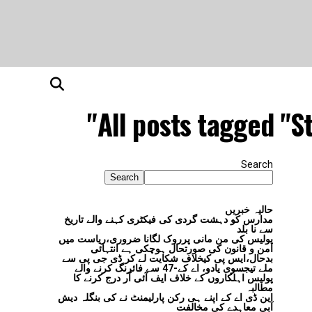
All posts tagged "St
Search
Search
حالیہ خبریں
مدارس کو دہشت گردی کی فیکٹری کہنے والے تاریخ
سے نا بلد
پولیس کی من مانی پرروک لگانا ضروری،ریاست میں
امن و قانون کی صورتحال ہوچکی ہے انتہائی
بدحال،ایس پی کیخلاف شکایت لے کر ڈی جی پی سے
ملے تیجسوی یادو، اے کے-47 سے فائرنگ کرنے والے
پولیس اہلکاروں کے خلاف ایف آئی آر درج کرنے کا
مطالبہ
این ڈی اے کے اپنے ہی رکن پارلیمنٹ نے کی بنگلہ دیش
آبی معاہدے کی مخالفت