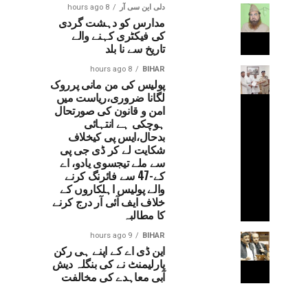
دلی این سی آر
8 hours ago
مدارس کو دہشت گردی
کی فیکٹری کہنے والے
تاریخ سے نا بلد
8 hours ago
BIHAR
پولیس کی من مانی پرروک
لگانا ضروری،ریاست میں
امن و قانون کی صورتحال
ہوچکی ہے انتہائی
بدحال،ایس پی کیخلاف
شکایت لے کر ڈی جی پی
سے ملے تیجسوی یادو، اے
کے-47 سے فائرنگ کرنے
والے پولیس اہلکاروں کے
خلاف ایف آئی آر درج کرنے
کا مطالبہ
9 hours ago
BIHAR
این ڈی اے کے اپنے ہی رکن
پارلیمنٹ نے کی بنگلہ دیش
آبی معاہدے کی مخالفت