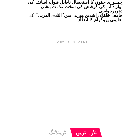
جمہوری حقوق کا استحصال ناقابل قبول، اساتذہ کی
آواز دبانے کی کوشش کی سخت مذمت:بنشی
دھربرجواسی
جامعہ خلفاء راشدین،پورنیہ میں’’النادی العربی‘‘ کے
تعلیمی پروگرام کا انعقاد
ADVERTISEMENT
تازہ ترین
ٹرینڈنگ