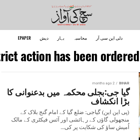
دلی این سی آر
محاسبہ
بہار
دیش
EPAPER
rict action has been ordered a
2 months ago
BIHAR
گیا جی:بجلی محکمہ میں بدعنوانی کا
بڑا انکشاف
(پی این این) گیاجی: ضلع گیا کے امام گنج بلاک کے
منجھولی گاؤں کے رہائشی اور آئس فیکٹری کے مالک
اُمیش ساؤ کی شکایت پر کی...