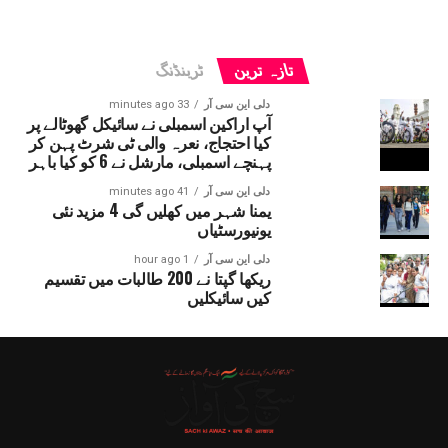
تازہ ترین
ٹرینڈنگ
دلی این سی آر
33 minutes ago
آپ اراکین اسمبلی نے سائیکل گھوٹالے پر
کیا احتجاج، نعرہ والی ٹی شرٹ پہن کر
پہنچے اسمبلی، مارشل نے 6 کو کیا باہر
دلی این سی آر
41 minutes ago
یمنا شہر میں کھلیں گی 4 مزید نئی
یونیورسٹیاں
دلی این سی آر
1 hour ago
ریکھا گپتا نے 200 طالبات میں تقسیم
کیں سائیکلیں