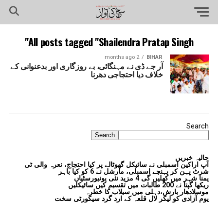
All posts tagged "Shailendra Pratap Singh"
2 months ago
BIHAR
آر جے ڈی نے مہنگائی، بے روزگاری اور بدعنوانی کے
خلاف دیا احتجاجی دھرنا
Search
Search
حالیہ خبریں
آپ اراکین اسمبلی نے سائیکل گھوٹالے پر کیا احتجاج، نعرہ والی ٹی
شرٹ پہن کر پہنچے اسمبلی، مارشل نے 6 کو کیا باہر
یمنا شہر میں کھلیں گی 4 مزید نئی یونیورسٹیاں
ریکھا گپتا نے 200 طالبات میں تقسیم کیں سائیکلیں
موسلادھار بارش،دہلی میں سیلاب کا خطرہ
یوم آزادی کو لیکر لال قلعہ کے ارد گرد سیکورٹی سخت