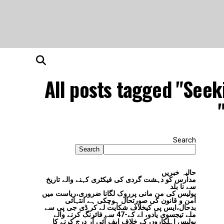
All posts tagged "Seek
Search
Search
حالیہ خبریں
مدارس کو دہشت گردی کی فیکٹری کہنے والے تاریخ
سے نا بلد
پولیس کی من مانی پرروک لگانا ضروری،ریاست میں
امن و قانون کی صورتحال ہوچکی ہے انتہائی
بدحال،ایس پی کیخلاف شکایت لے کر ڈی جی پی سے
ملے تیجسوی یادو، اے کے-47 سے فائرنگ کرنے والے
پولیس اہلکاروں کے خلاف ایف آئی آر درج کرنے کا