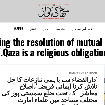
دلی این سی آر
محاسبہ
بہار
دیش
EPAPER
ing the resolution of mutual
Qaza is a religious obligation.
2 months ago
BIHAR
’دارالقضاء سے باہمی تنازعات کا حل
تلاش کرنا ایمانی فریضہ‘،اصلاح
معاشرہ کے تحت ضلع سمستی پور کی
مختلف مساجد میں علماء امارت