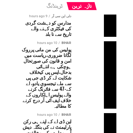
تازہ ترین
ٹرینڈنگ
دلی این سی آر
9 hours ago
مدارس کو دہشت گردی
کی فیکٹری کہنے والے
تاریخ سے نا بلد
10 hours ago
BIHAR
پولیس کی من مانی پرروک
لگانا ضروری،ریاست میں
امن و قانون کی صورتحال
ہوچکی ہے انتہائی
بدحال،ایس پی کیخلاف
شکایت لے کر ڈی جی پی
سے ملے تیجسوی یادو، اے
کے-47 سے فائرنگ کرنے
والے پولیس اہلکاروں کے
خلاف ایف آئی آر درج کرنے
کا مطالبہ
10 hours ago
BIHAR
این ڈی اے کے اپنے ہی رکن
پارلیمنٹ نے کی بنگلہ دیش
آبی معاہدے کی مخالفت