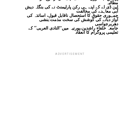
مطالبہ
این ڈی اے کے اپنے ہی رکن پارلیمنٹ نے کی بنگلہ دیش
آبی معاہدے کی مخالفت
جمہوری حقوق کا استحصال ناقابل قبول، اساتذہ کی
آواز دبانے کی کوشش کی سخت مذمت:بنشی
دھربرجواسی
جامعہ خلفاء راشدین،پورنیہ میں’’النادی العربی‘‘ کے
تعلیمی پروگرام کا انعقاد
ADVERTISEMENT