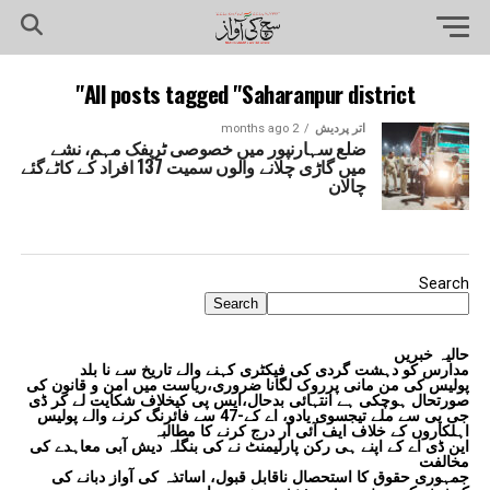
All posts tagged "Saharanpur district"
اتر پردیش
2 months ago
ضلع سہارنپور میں خصوصی ٹریفک مہم، نشے
میں گاڑی چلانے والوں سمیت 137 افراد کے کاٹےگئے
چالان
Search
Search
حالیہ خبریں
مدارس کو دہشت گردی کی فیکٹری کہنے والے تاریخ سے نا بلد
پولیس کی من مانی پرروک لگانا ضروری،ریاست میں امن و قانون کی
صورتحال ہوچکی ہے انتہائی بدحال،ایس پی کیخلاف شکایت لے کر ڈی
جی پی سے ملے تیجسوی یادو، اے کے-47 سے فائرنگ کرنے والے پولیس
اہلکاروں کے خلاف ایف آئی آر درج کرنے کا مطالبہ
این ڈی اے کے اپنے ہی رکن پارلیمنٹ نے کی بنگلہ دیش آبی معاہدے کی
مخالفت
جمہوری حقوق کا استحصال ناقابل قبول، اساتذہ کی آواز دبانے کی