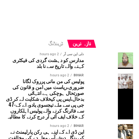
تازہ ترین
ٹرینڈنگ
دلی این سی آر
2 hours ago
مدارس کو دہشت گردی کی فیکٹری
کہنے والے تاریخ سے نا بلد
2 hours ago
BIHAR
پولیس کی من مانی پرروک لگانا
ضروری،ریاست میں امن و قانون کی
صورتحال ہوچکی ہے انتہائی
بدحال،ایس پی کیخلاف شکایت لے کر ڈی
جی پی سے ملے تیجسوی یادو، اے کے-47
سے فائرنگ کرنے والے پولیس اہلکاروں
کے خلاف ایف آئی آر درج کرنے کا مطالبہ
2 hours ago
BIHAR
این ڈی اے کے اپنے ہی رکن پارلیمنٹ نے
کی بنگلہ دیش آبی معاہدے کی مخالفت