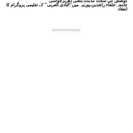
کوشش کی سخت مذمت:بنشی دھربرجواسی
جامعہ خلفاء راشدین،پورنیہ میں’’النادی العربی‘‘ کے تعلیمی پروگرام کا
انعقاد
ADVERTISEMENT