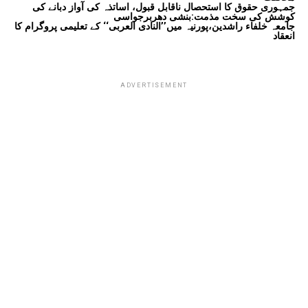
جمہوری حقوق کا استحصال ناقابل قبول، اساتذہ کی آواز دبانے کی
کوشش کی سخت مذمت:بنشی دھربرجواسی
جامعہ خلفاء راشدین،پورنیہ میں’’النادی العربی‘‘ کے تعلیمی پروگرام کا
انعقاد
ADVERTISEMENT