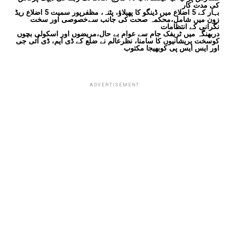
کی مدت کار
بہار کے 5 اضلاع میں ڈینگو کا پھیلاؤ، پٹنہ، مظفرپور سمیت 5 اضلاع ریڈ
زون میں شامل،محکمہ صحت کی جانب سےخصوصی اور سخت
نگرانی کے انتظامات
دربھنگہ میں ٹریفک جام سے عوام بے حال،مریضوں اور اسکولی بچوں
کوسخت پریشانیوں کا سامنا، نظرعالم نے ضلع کے ڈی ایم، ڈی آئی جی
اور ایس ایس پی کوبھیجا مکتوب
ADVERTISEMENT