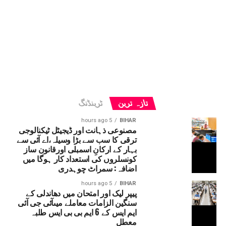
تازہ ترین
ٹرینڈنگ
5 hours ago
BIHAR
مصنوعی ذہانت اور ڈیجیٹل ٹیکنالوجی
ترقی کا سب سے بڑا وسیلہ،اے آئی سے
بہار کے ارکانِ اسمبلی اورقانون ساز
کونسلروں کی استعداد کار ہوگا میں
اضافہ: سمراٹ چوہدری
5 hours ago
BIHAR
پیپر لیک اور امتحان میں دھاندلی کے
سنگین الزامات معاملے میںآئی جی آئی
ایم ایس کے 6 ایم بی بی ایس طلبہ
معطل