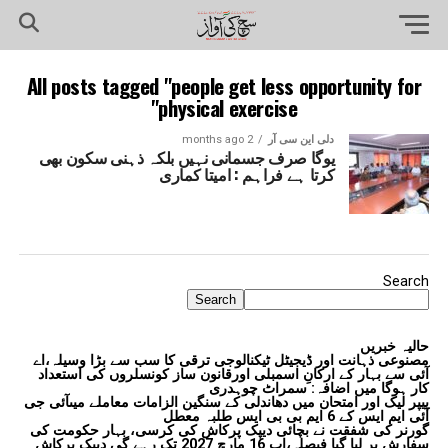
All posts tagged "people get less opportunity for
physical exercise"
دلی این سی آر
2 months ago
یوگا صرف جسمانی نہیں بلکہ ذہنی سکون بھی
کرتا ہے فراہم : امیتا کماری
Search
Search
حالیہ خبریں
مصنوعی ذہانت اور ڈیجیٹل ٹیکنالوجی ترقی کا سب سے بڑا وسیلہ،اے
آئی سے بہار کے ارکانِ اسمبلی اورقانون ساز کونسلروں کی استعداد
کار ہوگا میں اضافہ: سمراٹ چوہدری
پیپر لیک اور امتحان میں دھاندلی کے سنگین الزامات معاملے میںآئی جی
آئی ایم ایس کے 6 ایم بی بی ایس طلبہ معطل
گورنر کی شفقت نے بچائی دیپک پرکاش کی کرسی، بہار حکومت کی
سفارش پر لیا گیا فیصلہ،اب 16 مارچ 2027 تک رہے گی دیپک پرکاش