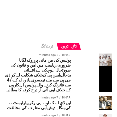
تازہ ترین
ٹرینڈنگ
5 minutes ago
BIHAR
پولیس کی من مانی پرروک لگانا
ضروری،ریاست میں امن و قانون کی
صورتحال ہوچکی ہے انتہائی
بدحال،ایس پی کیخلاف شکایت لے کر ڈی
جی پی سے ملے تیجسوی یادو، اے کے-47
سے فائرنگ کرنے والے پولیس اہلکاروں
کے خلاف ایف آئی آر درج کرنے کا مطالبہ
7 minutes ago
BIHAR
این ڈی اے کے اپنے ہی رکن پارلیمنٹ نے
کی بنگلہ دیش آبی معاہدے کی مخالفت
9 minutes ago
BIHAR