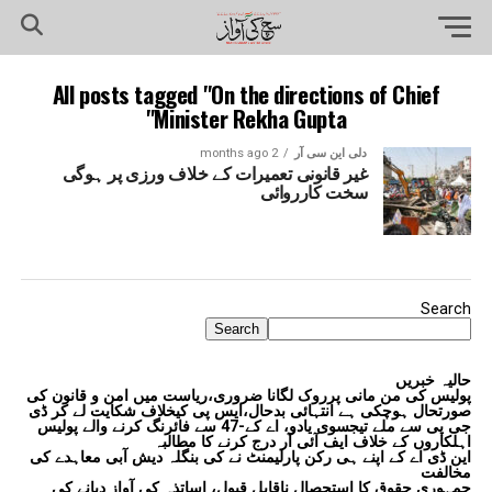
All posts tagged "On the directions of Chief
Minister Rekha Gupta"
دلی این سی آر
2 months ago
غیر قانونی تعمیرات کے خلاف ورزی پر ہوگی
سخت کارروائی
Search
Search
حالیہ خبریں
پولیس کی من مانی پرروک لگانا ضروری،ریاست میں امن و قانون کی
صورتحال ہوچکی ہے انتہائی بدحال،ایس پی کیخلاف شکایت لے کر ڈی
جی پی سے ملے تیجسوی یادو، اے کے-47 سے فائرنگ کرنے والے پولیس
اہلکاروں کے خلاف ایف آئی آر درج کرنے کا مطالبہ
این ڈی اے کے اپنے ہی رکن پارلیمنٹ نے کی بنگلہ دیش آبی معاہدے کی
مخالفت
جمہوری حقوق کا استحصال ناقابل قبول، اساتذہ کی آواز دبانے کی