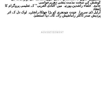
کوشش کی سخت مذمت:بنشی دھربرجواسی
جامعہ خلفاء راشدین،پورنیہ میں’’النادی العربی‘‘ کے تعلیمی پروگرام کا
انعقاد
آرایل ڈی سربراہ جینت چودھری کو بڑا جھٹکا،راشٹریہ لوک دل کے اتر
پردیش صدر ڈاکٹر راماشیش رائے کانے دیا استعفیٰ
ADVERTISEMENT