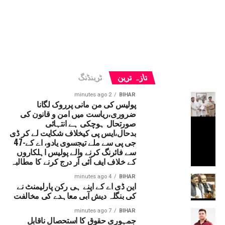
تازہ ترین
ٹرینڈنگ
2 minutes ago
BIHAR
پولیس کی من مانی پرروک لگانا
ضروری،ریاست میں امن و قانون کی
صورتحال ہوچکی ہے انتہائی
بدحال،ایس پی کیخلاف شکایت لے کر ڈی
جی پی سے ملے تیجسوی یادو، اے کے-47
سے فائرنگ کرنے والے پولیس اہلکاروں
کے خلاف ایف آئی آر درج کرنے کا مطالبہ
4 minutes ago
BIHAR
این ڈی اے کے اپنے ہی رکن پارلیمنٹ نے
کی بنگلہ دیش آبی معاہدے کی مخالفت
7 minutes ago
BIHAR
جمہوری حقوق کا استحصال ناقابل