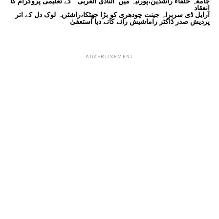
جامعہ خلفاء راشدین،پورنیہ میں’’النادی العربی‘‘ کے تعلیمی پروگرام کا
انعقاد
آرایل ڈی سربراہ جینت چودھری کو بڑا جھٹکا،راشٹریہ لوک دل کے اتر
پردیش صدر ڈاکٹر راماشیش رائے کانے دیا استعفیٰ
ADVERTISEMENT