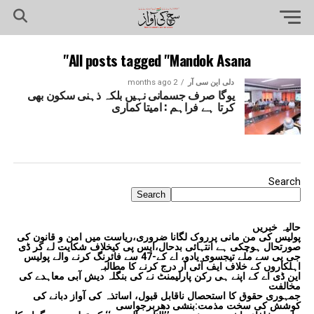
All posts tagged "Mandok Asana"
دلی این سی آر
2 months ago
یوگا صرف جسمانی نہیں بلکہ ذہنی سکون بھی
کرتا ہے فراہم : امیتا کماری
Search
Search
حالیہ خبریں
پولیس کی من مانی پرروک لگانا ضروری،ریاست میں امن و قانون کی
صورتحال ہوچکی ہے انتہائی بدحال،ایس پی کیخلاف شکایت لے کر ڈی
جی پی سے ملے تیجسوی یادو، اے کے-47 سے فائرنگ کرنے والے پولیس
اہلکاروں کے خلاف ایف آئی آر درج کرنے کا مطالبہ
این ڈی اے کے اپنے ہی رکن پارلیمنٹ نے کی بنگلہ دیش آبی معاہدے کی
مخالفت
جمہوری حقوق کا استحصال ناقابل قبول، اساتذہ کی آواز دبانے کی
کوشش کی سخت مذمت:بنشی دھربرجواسی