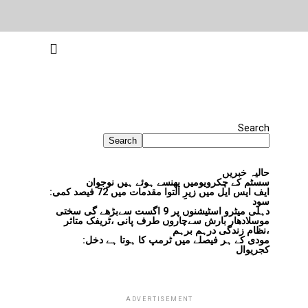
Search
Search
حالیہ خبریں
سسٹم کے چکرویومیں پھنسے ہوئے ہیں نوجوان
ایف ایس ایل میں زیرِ التوا مقدمات میں 72 فیصد کمی:
سود
دہلی میٹرو اسٹیشنوں پر 9 اگست سےبڑھے گی سختی
موسلادھار بارش سےچاروں طرف پانی ،ٹریفک متاثر
،نظام زندگی درہم برہم
مودی کے ہر فیصلے میں ٹرمپ کا ہوتا ہے دخل:
کجریوال
ADVERTISEMENT