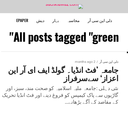
دلی این سی آر
محاسبہ
بہار
دیش
EPAPER
All posts tagged "green"
دلی این سی آر
2 months ago
جامعہ ’فٹ انڈیا۔ گولڈ ایف ای آر این
اعزاز‘ سےسرفراز
نئی دہلی :جامعہ ملیہ اسلامیہ کو صحت مند، سبز، اور
گاڑیوں سے پاک کیمپس کو فروغ دینے اور فٹ انڈیا تحریک
کے مقاصد کے آگے بڑھانے...