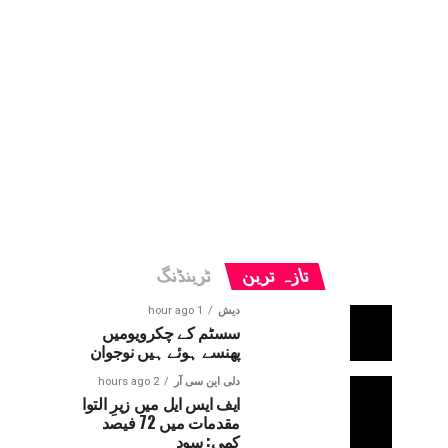
تازہ ترین
ٹرینڈنگ
دیش
1 hour ago
سسٹم کے چکرویومیں
پھنسے ہوئے ہیں نوجوان
دلی این سی آر
2 hours ago
ایف ایس ایل میں زیرِ التوا
مقدمات میں 72 فیصد
کمی: سود