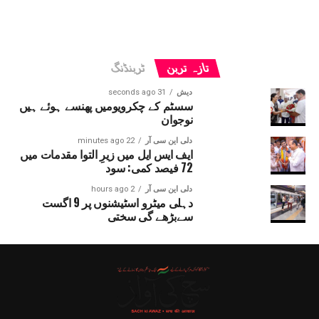
تازہ ترین
ٹرینڈنگ
دیش
31 seconds ago
سسٹم کے چکرویومیں پھنسے ہوئے ہیں
نوجوان
دلی این سی آر
22 minutes ago
ایف ایس ایل میں زیرِ التوا مقدمات میں
72 فیصد کمی: سود
دلی این سی آر
2 hours ago
دہلی میٹرو اسٹیشنوں پر 9 اگست
سےبڑھے گی سختی