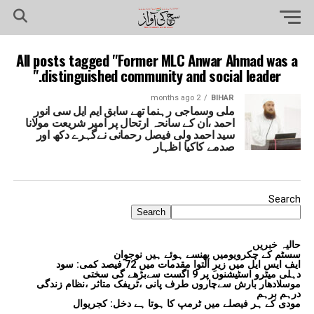
All posts tagged "Former MLC Anwar Ahmad was a
distinguished community and social leader."
2 months ago
BIHAR
ملی وسماجی رہنما تھے سابق ایم ایل سی انور
احمد ،ان کے سانحہ ارتحال پر امیر شریعت مولانا
سید احمد ولی فیصل رحمانی نےگہرے دکھ اور
صدمے کاکیا اظہار
Search
Search
حالیہ خبریں
سسٹم کے چکرویومیں پھنسے ہوئے ہیں نوجوان
ایف ایس ایل میں زیرِ التوا مقدمات میں 72 فیصد کمی: سود
دہلی میٹرو اسٹیشنوں پر 9 اگست سےبڑھے گی سختی
موسلادھار بارش سےچاروں طرف پانی ،ٹریفک متاثر ،نظام زندگی
درہم برہم
مودی کے ہر فیصلے میں ٹرمپ کا ہوتا ہے دخل: کجریوال