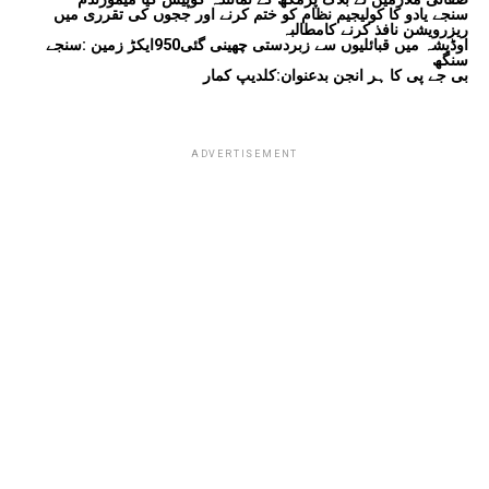
سنجے یادو کا کولیجیم نظام کو ختم کرنے اور ججوں کی تقرری میں
ریزرویشن نافذ کرنے کامطالبہ
اوڈیشہ میں قبائلیوں سے زبردستی چھینی گئی950ایکڑ زمین :سنجے
سنگھ
بی جے پی کا ہر انجن بدعنوان:کلدیپ کمار
ADVERTISEMENT