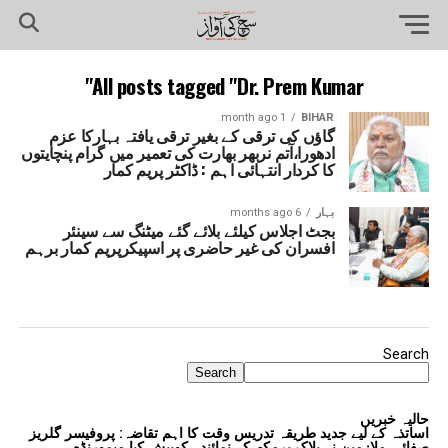
All posts tagged "Dr. Prem Kumar"
1 month ago
BIHAR
گاؤں کی ترقی کے بغیر ترقی یافتہ بہارکا عزم
ادھورا،آتم نربھر بھارت کی تعمیر میں گرام پنچایتوں
کا کردار انتہائی اہم : ڈاکٹر پریم کمار
بہار
6 months ago
بجٹ اجلاس کیلئے بلائے گئے میٹنگ سے سینئر
افسران کی غیر حاضری پر اسپیکرپریم کمار برہم
Search
Search
حالیہ خبریں
اساتذہ کے لیے جدید طریقہ تدریس وقت کا اہم تقاضہ: پروفیسر گلریز
صفائی ملازمین نے بلاک پرمکھ کے نمائندہ کوپیش کیا میمورنڈم