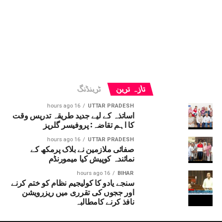
تازہ ترین
ٹرینڈنگ
16 hours ago
UTTAR PRADESH
اساتذہ کے لیے جدید طریقہ تدریس وقت
کا اہم تقاضہ: پروفیسر گلریز
16 hours ago
UTTAR PRADESH
صفائی ملازمین نے بلاک پرمکھ کے
نمائندہ کوپیش کیا میمورنڈم
16 hours ago
BIHAR
سنجے یادو کا کولیجیم نظام کو ختم کرنے
اور ججوں کی تقرری میں ریزرویشن
نافذ کرنے کامطالبہ