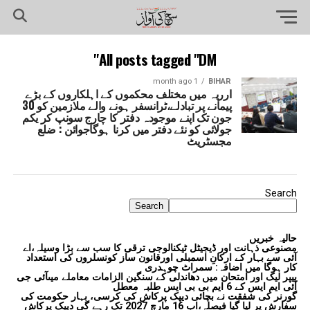
All posts tagged "DM"
1 month ago
BIHAR
ارریہ میں مختلف محکموں کے اہلکاروں کے بڑے
پیمانے پر تبادلے،ٹرانسفر ہونے والے ملازمین کو 30
جون تک اپنے موجودہ دفتر کا چارج سونپ کر یکم
جولائی کو نئے دفتر میں کرنا ہوگاجوائن : ضلع
مجسٹریٹ
Search
Search
حالیہ خبریں
مصنوعی ذہانت اور ڈیجیٹل ٹیکنالوجی ترقی کا سب سے بڑا وسیلہ،اے
آئی سے بہار کے ارکانِ اسمبلی اورقانون ساز کونسلروں کی استعداد
کار ہوگا میں اضافہ: سمراٹ چوہدری
پیپر لیک اور امتحان میں دھاندلی کے سنگین الزامات معاملے میںآئی جی
آئی ایم ایس کے 6 ایم بی بی ایس طلبہ معطل
گورنر کی شفقت نے بچائی دیپک پرکاش کی کرسی، بہار حکومت کی
سفارش پر لیا گیا فیصلہ،اب 16 مارچ 2027 تک رہے گی دیپک پرکاش