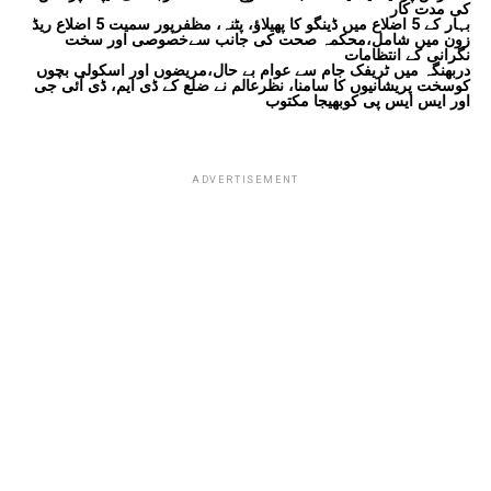
کی مدت کار
بہار کے 5 اضلاع میں ڈینگو کا پھیلاؤ، پٹنہ، مظفرپور سمیت 5 اضلاع ریڈ
زون میں شامل،محکمہ صحت کی جانب سےخصوصی اور سخت
نگرانی کے انتظامات
دربھنگہ میں ٹریفک جام سے عوام بے حال،مریضوں اور اسکولی بچوں
کوسخت پریشانیوں کا سامنا، نظرعالم نے ضلع کے ڈی ایم، ڈی آئی جی
اور ایس ایس پی کوبھیجا مکتوب
ADVERTISEMENT