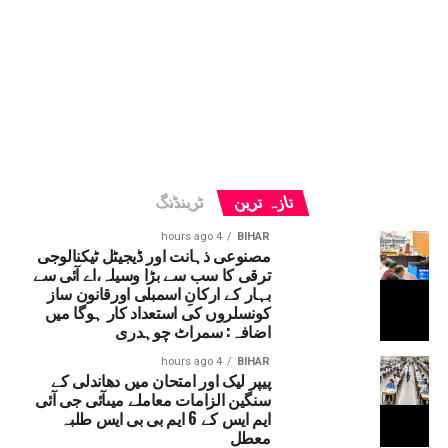
تازہ ترین
ٹرینڈنگ
4 hours ago
BIHAR
مصنوعی ذہانت اور ڈیجیٹل ٹیکنالوجی
ترقی کا سب سے بڑا وسیلہ،اے آئی سے
بہار کے ارکانِ اسمبلی اورقانون ساز
کونسلروں کی استعداد کار ہوگا میں
اضافہ: سمراٹ چوہدری
4 hours ago
BIHAR
پیپر لیک اور امتحان میں دھاندلی کے
سنگین الزامات معاملے میںآئی جی آئی
ایم ایس کے 6 ایم بی بی ایس طلبہ
معطل