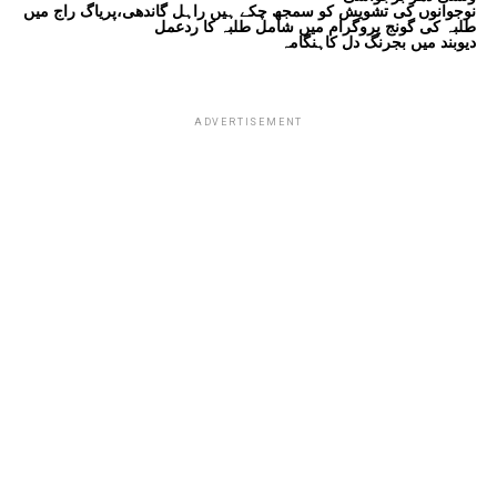
نوجوانوں کی تشویش کو سمجھ چکے ہیں راہل گاندھی،پریاگ راج میں
طلبہ کی گونج پروگرام میں شامل طلبہ کا ردعمل
دیوبند میں بجرنگ دل کاہنگامہ
ADVERTISEMENT