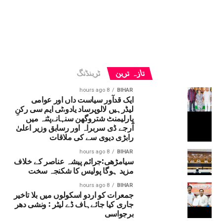
تازہ ترین
ٹرینڈنگ
8 hours ago
BIHAR
ایک قدآور سیاست داں اور عوامی
لیڈرہیں لالوپرساد یادو،ٹی ایم سی رکنِ
پارلیمنٹ شتروگھن سنہانےپٹنہ میں
آرجے ڈی سربراہ اور رسابق وزیر اعلیٰ
رابڑی دیوی سے کی ملاقات
8 hours ago
BIHAR
سیامڑھی:جرائم پیشہ عناصر کے خلاف
مزید ہوگا پولیس کا شکنجہ سخت
8 hours ago
BIHAR
جمعرات کو اردو اسکولوں میں بلا تاخیر
جاری کیا جائےہاف ڈے لیٹر : ونشی دھر
برجواسی