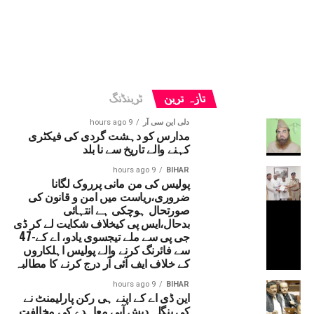
تازہ ترین
ٹرینڈنگ
دلی این سی آر
9 hours ago
مدارس کو دہشت گردی کی فیکٹری
کہنے والے تاریخ سے نا بلد
9 hours ago
BIHAR
پولیس کی من مانی پرروک لگانا
ضروری،ریاست میں امن و قانون کی
صورتحال ہوچکی ہے انتہائی
بدحال،ایس پی کیخلاف شکایت لے کر ڈی
جی پی سے ملے تیجسوی یادو، اے کے-47
سے فائرنگ کرنے والے پولیس اہلکاروں
کے خلاف ایف آئی آر درج کرنے کا مطالبہ
9 hours ago
BIHAR
این ڈی اے کے اپنے ہی رکن پارلیمنٹ نے
کی بنگلہ دیش آبی معاہدے کی مخالفت