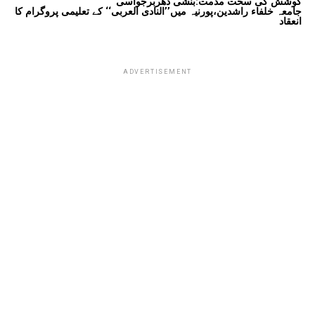
کوشش کی سخت مذمت:بنشی دھربرجواسی
جامعہ خلفاء راشدین،پورنیہ میں’’النادی العربی‘‘ کے تعلیمی پروگرام کا
انعقاد
ADVERTISEMENT