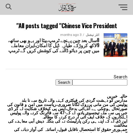
All posts tagged "Chinese Vice President"
انٹر نیشنل
3 months ago
8سال بعد چین پہنچے ٹرمپ،بیٹا اور بہو بھی ساتھ،
9لاکھ کروڑکے طیارہ ڈیل کا امکان،ایران معاملے
میں چین پر دبائو ڈالنے کی کوشش کریں گے ٹرمپ
Search
Search
حالیہ خبریں
مدارس کو دہشت گردی کی فیکٹری کہنے والے تاریخ سے نا بلد
پولیس کی من مانی پرروک لگانا ضروری،ریاست میں امن و قانون کی
صورتحال ہوچکی ہے انتہائی بدحال،ایس پی کیخلاف شکایت لے کر ڈی
جی پی سے ملے تیجسوی یادو، اے کے-47 سے فائرنگ کرنے والے پولیس
اہلکاروں کے خلاف ایف آئی آر درج کرنے کا مطالبہ
این ڈی اے کے اپنے ہی رکن پارلیمنٹ نے کی بنگلہ دیش آبی معاہدے کی
مخالفت
جمہوری حقوق کا استحصال ناقابل قبول، اساتذہ کی آواز دبانے کی