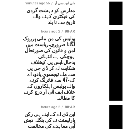
دلی این سی آر
56 minutes ago
مدارس کو دہشت گردی
کی فیکٹری کہنے والے
تاریخ سے نا بلد
2 hours ago
BIHAR
پولیس کی من مانی پرروک
لگانا ضروری،ریاست میں
امن و قانون کی صورتحال
ہوچکی ہے انتہائی
بدحال،ایس پی کیخلاف
شکایت لے کر ڈی جی پی
سے ملے تیجسوی یادو، اے
کے-47 سے فائرنگ کرنے
والے پولیس اہلکاروں کے
خلاف ایف آئی آر درج کرنے
کا مطالبہ
2 hours ago
BIHAR
این ڈی اے کے اپنے ہی رکن
پارلیمنٹ نے کی بنگلہ دیش
آبی معاہدے کی مخالفت