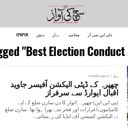
دلی این سی آر
محاسبہ
بہار
دیش
EPAPER
agged "Best Election Conduct
بہار
6 months ago
چھپرہ کے ڈپٹی الیکشن آفیسر جاوید
اقبال ایوارڈ سے سرفراز
(پی این این) چھپرہ :اتوار کا دن سارن ضلع کے لیے
کامیابیوں،اعزازات اور فخر سے بھرا ہوا تھا۔سارن ضلع
نے الیکشن کمیشن آف انڈیا کی رہنمائی...