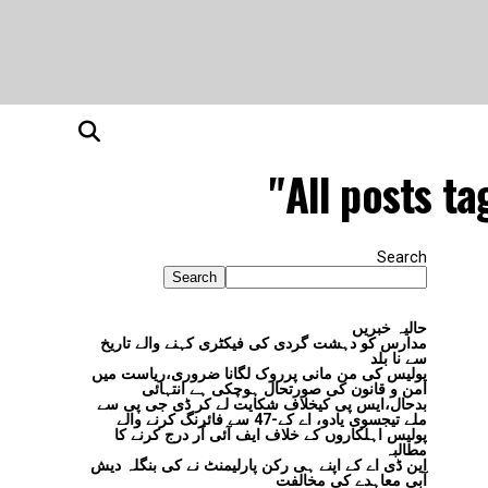
All posts t
Search
Search
حالیہ خبریں
مدارس کو دہشت گردی کی فیکٹری کہنے والے تاریخ
سے نا بلد
پولیس کی من مانی پرروک لگانا ضروری،ریاست میں
امن و قانون کی صورتحال ہوچکی ہے انتہائی
بدحال،ایس پی کیخلاف شکایت لے کر ڈی جی پی سے
ملے تیجسوی یادو، اے کے-47 سے فائرنگ کرنے والے
پولیس اہلکاروں کے خلاف ایف آئی آر درج کرنے کا
مطالبہ
این ڈی اے کے اپنے ہی رکن پارلیمنٹ نے کی بنگلہ دیش
آبی معاہدے کی مخالفت