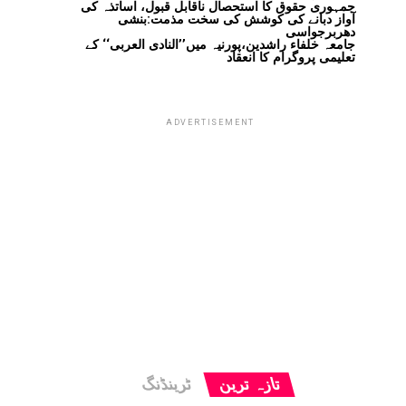
جمہوری حقوق کا استحصال ناقابل قبول، اساتذہ کی
آواز دبانے کی کوشش کی سخت مذمت:بنشی
دھربرجواسی
جامعہ خلفاء راشدین،پورنیہ میں’’النادی العربی‘‘ کے
تعلیمی پروگرام کا انعقاد
ADVERTISEMENT
تازہ ترین
ٹرینڈنگ