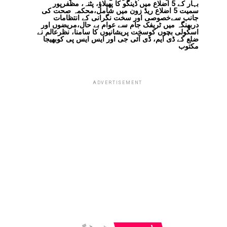
بہار کے 5 اضلاع میں ڈینگو کا پھیلاؤ، پٹنہ، مظفرپور
سمیت 5 اضلاع ریڈ زون میں شامل،محکمہ صحت کی
جانب سےخصوصی اور سخت نگرانی کے انتظامات
دربھنگہ میں ٹریفک جام سے عوام بے حال،مریضوں اور
اسکولی بچوں کوسخت پریشانیوں کا سامنا، نظرعالم نے
ضلع کے ڈی ایم، ڈی آئی جی اور ایس ایس پی کوبھیجا
مکتوب
ADVERTISEMENT