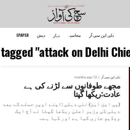
دلی این سی آر
محاسبہ
بہار
دیش
EPAPER
 tagged "attack on Delhi Chie
دلی این سی آر
12 months ago
مجھے طوفانوں سے لڑنے کی ہے
عادت:ریکھا گپتا
(پی این این) نئی دہلی :اپنے اوپر حملے کے بعد
دہلی کی وزیر اعلیٰ ریکھا گپتا نے آج ایک
ویڈیو جاری کیا ہے اور کہا ہے...