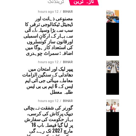
تازہ ترین
ٹرینڈنگ
12 hours ago
BIHAR
مصنوعی ذہانت اور
ڈیجیٹل ٹیکنالوجی ترقی کا
سب سے بڑا وسیلہ،اے آئی
سے بہار کے ارکانِ اسمبلی
اورقانون ساز کونسلروں
کی استعداد کار ہوگا میں
اضافہ: سمراٹ چوہدری
12 hours ago
BIHAR
پیپر لیک اور امتحان میں
دھاندلی کے سنگین الزامات
معاملے میںآئی جی آئی ایم
ایس کے 6 ایم بی بی ایس
طلبہ معطل
12 hours ago
BIHAR
گورنر کی شفقت نے بچائی
دیپک پرکاش کی کرسی،
بہار حکومت کی سفارش
پر لیا گیا فیصلہ،اب 16
مارچ 2027 تک رہے گی