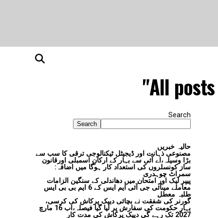
All posts
Search
Search
حالیہ خبریں
مصنوعی ذہانت اور ڈیجیٹل ٹیکنالوجی ترقی کا سب سے
بڑا وسیلہ،اے آئی سے بہار کے ارکانِ اسمبلی اورقانون
ساز کونسلروں کی استعداد کار ہوگا میں اضافہ:
سمراٹ چوہدری
پیپر لیک اور امتحان میں دھاندلی کے سنگین الزامات
معاملے میںآئی جی آئی ایم ایس کے 6 ایم بی بی ایس
طلبہ معطل
گورنر کی شفقت نے بچائی دیپک پرکاش کی کرسی،
بہار حکومت کی سفارش پر لیا گیا فیصلہ،اب 16 مارچ
2027 تک رہے گی دیپک پرکاش کی مدت کار