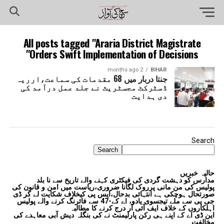
All posts tagged "Araria District Magistrate
Orders Swift Implementation of Decisions"
2 months ago
BIHAR
جنتا دربار میں 68 مقدمات کی سماعت،ارریہ
ڈسٹرکٹ مجسٹریٹ نے جلد عمل درآمد کی
دی ہدایت
Search
Search
حالیہ خبریں
مدارس کو دہشت گردی کی فیکٹری کہنے والے تاریخ سے نا بلد
پولیس کی من مانی پرروک لگانا ضروری،ریاست میں امن و قانون کی
صورتحال ہوچکی ہے انتہائی بدحال،ایس پی کیخلاف شکایت لے کر ڈی
جی پی سے ملے تیجسوی یادو، اے کے-47 سے فائرنگ کرنے والے پولیس
اہلکاروں کے خلاف ایف آئی آر درج کرنے کا مطالبہ
این ڈی اے کے اپنے ہی رکن پارلیمنٹ نے کی بنگلہ دیش آبی معاہدے کی
مخالفت