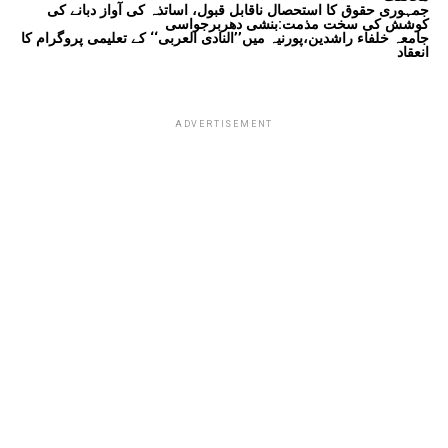
جمہوری حقوق کا استحصال ناقابل قبول، اساتذہ کی آواز دبانے کی
کوشش کی سخت مذمت:بنشی دھربرجواسی
جامعہ خلفاء راشدین،پورنیہ میں’’النادی العربی‘‘ کے تعلیمی پروگرام کا
انعقاد
ADVERTISEMENT