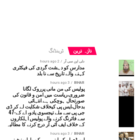
تازہ ترین
ٹرینڈنگ
دلی این سی آر
2 hours ago
مدارس کو دہشت گردی کی فیکٹری
کہنے والے تاریخ سے نا بلد
3 hours ago
BIHAR
پولیس کی من مانی پرروک لگانا
ضروری،ریاست میں امن و قانون کی
صورتحال ہوچکی ہے انتہائی
بدحال،ایس پی کیخلاف شکایت لے کر ڈی
جی پی سے ملے تیجسوی یادو، اے کے-47
سے فائرنگ کرنے والے پولیس اہلکاروں
کے خلاف ایف آئی آر درج کرنے کا مطالبہ
3 hours ago
BIHAR
این ڈی اے کے اپنے ہی رکن پارلیمنٹ نے