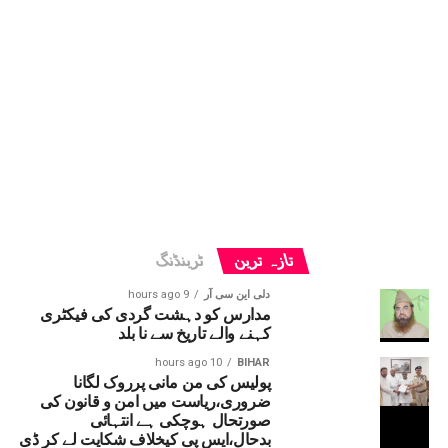
تازہ ترین
ٹرینڈنگ
دلی این سی آر
9 hours ago
مدارس کو دہشت گردی کی فیکٹری
کہنے والے تاریخ سے نا بلد
10 hours ago
BIHAR
پولیس کی من مانی پرروک لگانا
ضروری،ریاست میں امن و قانون کی
صورتحال ہوچکی ہے انتہائی
بدحال،ایس پی کیخلاف شکایت لے کر ڈی