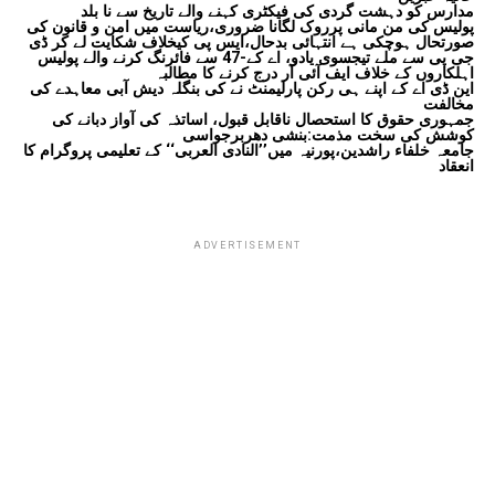
مدارس کو دہشت گردی کی فیکٹری کہنے والے تاریخ سے نا بلد
پولیس کی من مانی پرروک لگانا ضروری،ریاست میں امن و قانون کی
صورتحال ہوچکی ہے انتہائی بدحال،ایس پی کیخلاف شکایت لے کر ڈی
جی پی سے ملے تیجسوی یادو، اے کے-47 سے فائرنگ کرنے والے پولیس
اہلکاروں کے خلاف ایف آئی آر درج کرنے کا مطالبہ
این ڈی اے کے اپنے ہی رکن پارلیمنٹ نے کی بنگلہ دیش آبی معاہدے کی
مخالفت
جمہوری حقوق کا استحصال ناقابل قبول، اساتذہ کی آواز دبانے کی
کوشش کی سخت مذمت:بنشی دھربرجواسی
جامعہ خلفاء راشدین،پورنیہ میں’’النادی العربی‘‘ کے تعلیمی پروگرام کا
انعقاد
ADVERTISEMENT