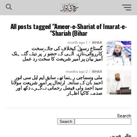
All posts tagged "Ameer-e-Shariat of Imarat-e-
Shariah (Bihar"
1 month ago
BIHAR
گستاخ رسولؐ کیخلاف کی جائے سخت
کارروائی،نازیہ الہی کے حضو ر ؐ پر دیئے گئے ہتک
آمیز بیان پر امیر شریعت کا سخت رد عمل
2 months ago
BIHAR
ملی وسماجی رہنما تھے سابق ایم ایل سی انور
احمد ،ان کے سانحہ ارتحال پر امیر شریعت مولانا
سید احمد ولی فیصل رحمانی نےگہرے دکھ اور
صدمے کاکیا اظہار
Search
Search
حالیہ خبریں