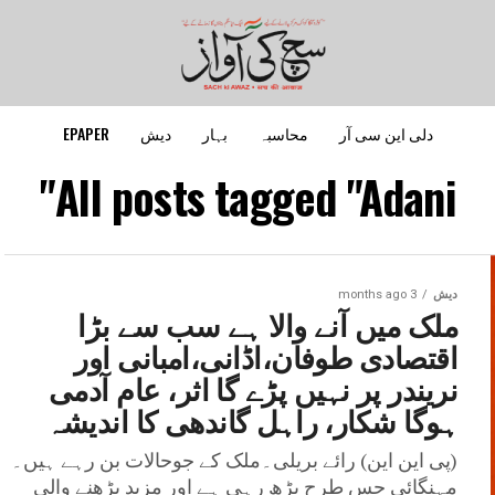
دلی این سی آر
محاسبہ
بہار
دیش
EPAPER
All posts tagged "Adani"
دیش
3 months ago
ملک میں آنے والا ہے سب سے بڑا
اقتصادی طوفان،اڈانی،امبانی اور
نریندر پر نہیں پڑے گا اثر، عام آدمی
ہوگا شکار، راہل گاندھی کا اندیشہ
(پی این این) رائے بریلی۔ملک کے جوحالات بن رہے ہیں۔
مہنگائی جس طرح بڑھ رہی ہے اور مزید بڑھنے والی