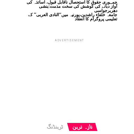
جمہوری حقوق کا استحصال ناقابل قبول، اساتذہ کی
آواز دبانے کی کوشش کی سخت مذمت:بنشی
دھربرجواسی
جامعہ خلفاء راشدین،پورنیہ میں’’النادی العربی‘‘ کے
تعلیمی پروگرام کا انعقاد
ADVERTISEMENT
تازہ ترین
ٹرینڈنگ