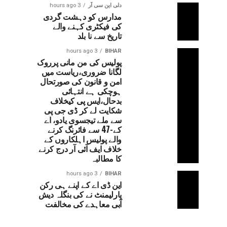
دلی این سی آر
3 hours ago
مدارس کو دہشت گردی
کی فیکٹری کہنے والے
تاریخ سے نا بلد
3 hours ago
BIHAR
پولیس کی من مانی پرروک
لگانا ضروری،ریاست میں
امن و قانون کی صورتحال
ہوچکی ہے انتہائی
بدحال،ایس پی کیخلاف
شکایت لے کر ڈی جی پی
سے ملے تیجسوی یادو، اے
کے-47 سے فائرنگ کرنے
والے پولیس اہلکاروں کے
خلاف ایف آئی آر درج کرنے
کا مطالبہ
3 hours ago
BIHAR
این ڈی اے کے اپنے ہی رکن
پارلیمنٹ نے کی بنگلہ دیش
آبی معاہدے کی مخالفت