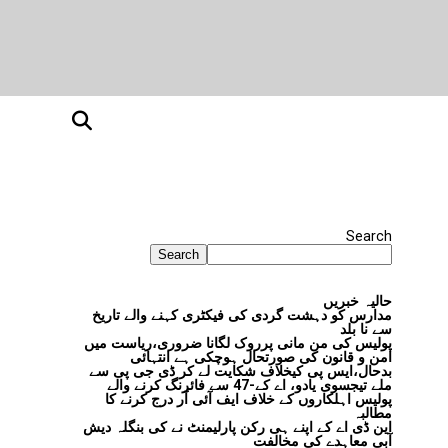
Search
Search
حالیہ خبریں
مدارس کو دہشت گردی کی فیکٹری کہنے والے تاریخ
سے نا بلد
پولیس کی من مانی پرروک لگانا ضروری،ریاست میں
امن و قانون کی صورتحال ہوچکی ہے انتہائی
بدحال،ایس پی کیخلاف شکایت لے کر ڈی جی پی سے
ملے تیجسوی یادو، اے کے-47 سے فائرنگ کرنے والے
پولیس اہلکاروں کے خلاف ایف آئی آر درج کرنے کا
مطالبہ
این ڈی اے کے اپنے ہی رکن پارلیمنٹ نے کی بنگلہ دیش
آبی معاہدے کی مخالفت