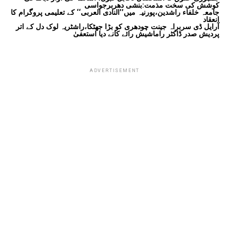
کوشش کی سخت مذمت:بنشی دھربرجواسی
جامعہ خلفاء راشدین،پورنیہ میں’’النادی العربی‘‘ کے تعلیمی پروگرام کا
انعقاد
آرایل ڈی سربراہ جینت چودھری کو بڑا جھٹکا،راشٹریہ لوک دل کے اتر
پردیش صدر ڈاکٹر راماشیش رائے کانے دیا استعفیٰ
ADVERTISEMENT