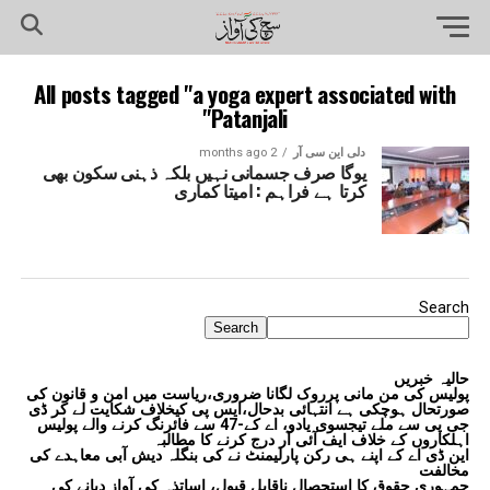
All posts tagged "a yoga expert associated with
Patanjali"
دلی این سی آر
2 months ago
یوگا صرف جسمانی نہیں بلکہ ذہنی سکون بھی
کرتا ہے فراہم : امیتا کماری
Search
Search
حالیہ خبریں
پولیس کی من مانی پرروک لگانا ضروری،ریاست میں امن و قانون کی
صورتحال ہوچکی ہے انتہائی بدحال،ایس پی کیخلاف شکایت لے کر ڈی
جی پی سے ملے تیجسوی یادو، اے کے-47 سے فائرنگ کرنے والے پولیس
اہلکاروں کے خلاف ایف آئی آر درج کرنے کا مطالبہ
این ڈی اے کے اپنے ہی رکن پارلیمنٹ نے کی بنگلہ دیش آبی معاہدے کی
مخالفت
جمہوری حقوق کا استحصال ناقابل قبول، اساتذہ کی آواز دبانے کی