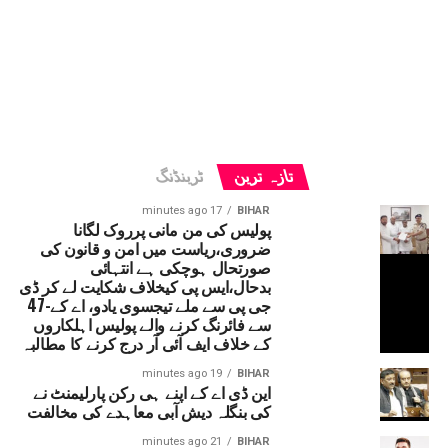
تازہ ترین
ٹرینڈنگ
17 minutes ago
BIHAR
پولیس کی من مانی پرروک لگانا
ضروری،ریاست میں امن و قانون کی
صورتحال ہوچکی ہے انتہائی
بدحال،ایس پی کیخلاف شکایت لے کر ڈی
جی پی سے ملے تیجسوی یادو، اے کے-47
سے فائرنگ کرنے والے پولیس اہلکاروں
کے خلاف ایف آئی آر درج کرنے کا مطالبہ
19 minutes ago
BIHAR
این ڈی اے کے اپنے ہی رکن پارلیمنٹ نے
کی بنگلہ دیش آبی معاہدے کی مخالفت
21 minutes ago
BIHAR